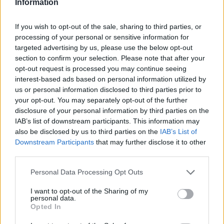
Information
If you wish to opt-out of the sale, sharing to third parties, or
processing of your personal or sensitive information for
targeted advertising by us, please use the below opt-out
section to confirm your selection. Please note that after your
opt-out request is processed you may continue seeing
interest-based ads based on personal information utilized by
us or personal information disclosed to third parties prior to
your opt-out. You may separately opt-out of the further
disclosure of your personal information by third parties on the
IAB’s list of downstream participants. This information may
also be disclosed by us to third parties on the
IAB’s List of
Downstream Participants
that may further disclose it to other
third parties.
Please note that this website/app uses one or more Google
Personal Data Processing Opt Outs
services and may gather and store information including but
not limited to your visit or usage behaviour. You may click to
I want to opt-out of the Sharing of my
26.09.2022, 18:08
personal data.
grant or deny consent to Google and its third-party tags to
Τι αλλάζει στο μυαλό του παιδιού όταν βλέπουμε
Opted In
use your data for below specified purposes in below Google
τηλεόραση μαζί του
consent section.