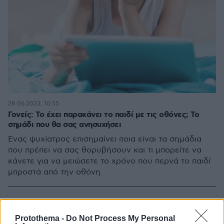
28.06.2023, 10:55
Γονείς: Το έχει παρακάνει το παιδί με τις οθόνες; To
σημάδι που θα σας ανησυχήσει
Ένας ψυχίατρος επισημαίνει ποια είναι τα σημάδια
που πρέπει να σας θορυβήσουν και τι μπορείτε να
κάνετε για να μειώσετε το χρόνο που περνά το παιδί
μπροστά από την οθόνη
Protothema -
Do Not Process My Personal