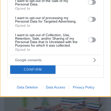
I want to opt-out of the Sale of my
Με αφορμή τη σημερινή Παγκόσμια Ημέρα
Personal Data.
Τηλεόρασης, ανατρέχουμε σε μελέτη που
Opted In
ανέδειξε τα οφέλη της τηλεόραση για το παιδί, όταν
I want to opt-out of processing my
παρακολουθεί μαζί με τον γονέα
Personal Data for Targeted Advertising.
Opted In
I want to opt-out of Collection, Use,
Retention, Sale, and/or Sharing of my
Personal Data that Is Unrelated with the
Purposes for which it was collected.
Opted In
Google consents
CONFIRM
Data Deletion
Data Access
Privacy Policy