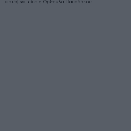
πιστέψω», είπε η Ορθούλα Παπαδάκου