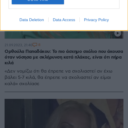
Data Deletion
Data Access
Privacy Policy
8
21.09.2023, 21:40
Ορθούλα Παπαδάκου: Το πιο άσχημο σχόλιο που άκουσα
όταν νόσησα με σκλήρυνση κατά πλάκας, είναι ότι πήρα
κιλά
«Δεν νομίζω ότι θα έπρεπε να σχολιαστεί αν έχω
βάλει 5-7 κιλά, θα έπρεπε να σχολιαστεί αν είμαι
καλά» σχολίασε