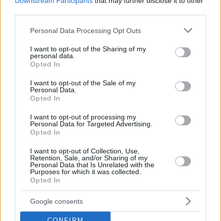
Downstream Participants
that may further disclose it to other
third parties.
2
28.09.2023, 15:25
Please note that this website/app uses one or more Google
Personal Data Processing Opt Outs
Η Ορθούλα Παπαδάκου αποκάλυψε τη συμφωνία που
services and may gather and store information including but
έκανε και την οδήγησε στον τελικό του Survivor
not limited to your visit or usage behaviour. You may click to
I want to opt-out of the Sharing of my
personal data.
«Ήταν στρατηγική για να επιβιώσουμε» συμπλήρωσε
grant or deny consent to Google and its third-party tags to
Opted In
use your data for below specified purposes in below Google
consent section.
I want to opt-out of the Sale of my
Personal Data.
Opted In
I want to opt-out of processing my
Personal Data for Targeted Advertising.
Opted In
I want to opt-out of Collection, Use,
Retention, Sale, and/or Sharing of my
Personal Data that Is Unrelated with the
Purposes for which it was collected.
Opted In
Google consents
CONFIRM