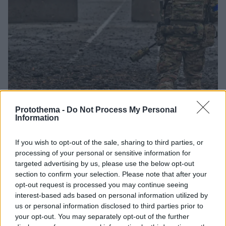
Protothema -
Do Not Process My Personal
Information
12
18.09.2023, 13:20
Σαρωτικές αλλαγές στο υπουργείο Άμυνας της
If you wish to opt-out of the sale, sharing to third parties, or
Ουκρανίας - Παύθηκαν επτά υφυπουργοί
processing of your personal or sensitive information for
Μεταξύ αυτών που παύθηκαν είναι η Χάνα Μαλιάρ, η
targeted advertising by us, please use the below opt-out
οποία έκανε συχνά ενημερώσεις για τον πόλεμο -
section to confirm your selection. Please note that after your
Είχε προηγηθεί η αντικατάσταση του υπουργού
opt-out request is processed you may continue seeing
Άμυνας νωρίτερα τον Σεπτέμβριο
interest-based ads based on personal information utilized by
us or personal information disclosed to third parties prior to
your opt-out. You may separately opt-out of the further