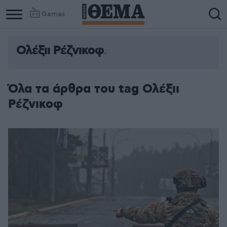
Games
Ολέξιι Ρέζνικοφ
Όλα τα άρθρα του tag Ολέξιι
Ρέζνικοφ