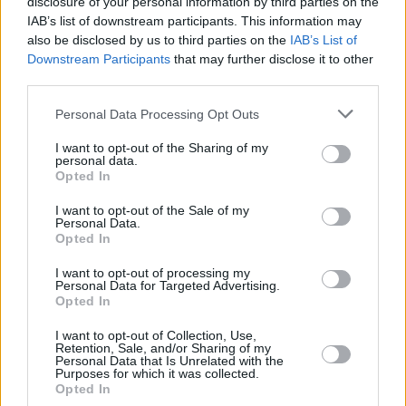
disclosure of your personal information by third parties on the
IAB’s list of downstream participants. This information may
also be disclosed by us to third parties on the
IAB’s List of
Downstream Participants
that may further disclose it to other
third parties.
Please note that this website/app uses one or more Google
Personal Data Processing Opt Outs
services and may gather and store information including but
not limited to your visit or usage behaviour. You may click to
I want to opt-out of the Sharing of my
personal data.
grant or deny consent to Google and its third-party tags to
Opted In
use your data for below specified purposes in below Google
consent section.
I want to opt-out of the Sale of my
Personal Data.
Opted In
I want to opt-out of processing my
Personal Data for Targeted Advertising.
Opted In
I want to opt-out of Collection, Use,
Retention, Sale, and/or Sharing of my
Personal Data that Is Unrelated with the
Purposes for which it was collected.
10
04.09.2023, 10:50
Opted In
Την παραίτησή του υπέβαλε ο υπουργός Άμυνας της