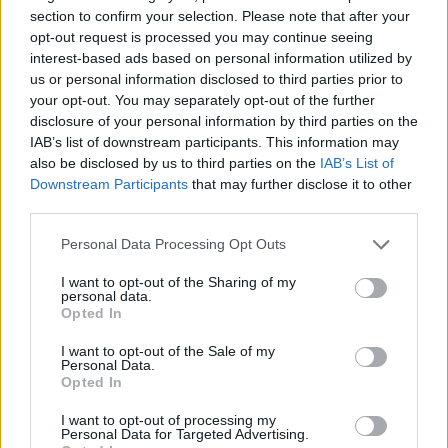
Είναι ο άνθρωπος που άνοιξε ουσιαστικά τον δρόμο
section to confirm your selection. Please note that after your
στην συστηματική εμπορική οινοποίηση
opt-out request is processed you may continue seeing
interest-based ads based on personal information utilized by
us or personal information disclosed to third parties prior to
your opt-out. You may separately opt-out of the further
disclosure of your personal information by third parties on the
IAB’s list of downstream participants. This information may
also be disclosed by us to third parties on the
IAB’s List of
Downstream Participants
that may further disclose it to other
third parties.
Please note that this website/app uses one or more Google
Personal Data Processing Opt Outs
services and may gather and store information including but
not limited to your visit or usage behaviour. You may click to
I want to opt-out of the Sharing of my
personal data.
grant or deny consent to Google and its third-party tags to
Opted In
use your data for below specified purposes in below Google
consent section.
I want to opt-out of the Sale of my
Personal Data.
Opted In
I want to opt-out of processing my
Personal Data for Targeted Advertising.