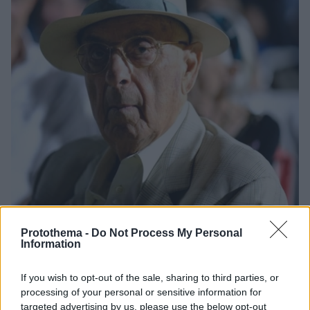
Protothema -
Do Not Process My Personal
Information
51
21.12.2025, 19:26
Έφυγε από την ζωή ο πρωτοπόρος οινοποιός Νίκος
If you wish to opt-out of the sale, sharing to third parties, or
Λαζαρίδης, έβαλε τη Δράμα στον παγκόσμιο οινικό
processing of your personal or sensitive information for
χάρτη
targeted advertising by us, please use the below opt-out