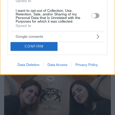
Opted In
I want to opt-out of Collection, Use,
Retention, Sale, and/or Sharing of my
Personal Data that Is Unrelated with the
23.08.2023, 17:24
Purposes for which it was collected.
Ο καύσωνας... ακριβαίνει το κρασί - Μειωμένη η
Opted In
παραγωγή σταφυλιών στη Γαλλία, αλλά ο οίνος
«εξαιρετικής ποιότητας»
Google consents
Γάλλος οινοποιός εκτιμά ότι «η παραγωγή θα έχει
CONFIRM
υψηλότερη ποιότητα» και εξηγεί γιατί
Data Deletion
Data Access
Privacy Policy