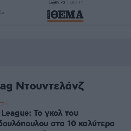
Ελληνικά
English
δα
tag Ντουντελάνζ
5
 League: Το γκολ του
δουλόπουλου στα 10 καλύτερα