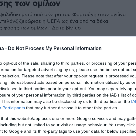
σης των ομίλων
ψαλιδάκι μετά από σέντρα του Φορτούνη στον αγώνα
ντελάνζ ξεχώρισε η UEFA ως ένα από τα δέκα
ς φάσης των ομίλων - Δειτε βίντεο
5
ma -
Do Not Process My Personal Information
 League, Ολυμπιακός-
to opt-out of the sale, sharing to third parties, or processing of your per
λάνζ 5-1: Την σκόρπισε,
formation for targeted advertising by us, please use the below opt-out s
ασε και ετοιμάζεται για το
r selection. Please note that after your opt-out request is processed y
eing interest-based ads based on personal information utilized by us or
ι
disclosed to third parties prior to your opt-out. You may separately opt-
losure of your personal information by third parties on the IAB’s list of
λ της βραδιάς - Μέσα σε μισή ώρα (από το 6' έως το
. This information may also be disclosed by us to third parties on the
IA
πιακός πέτυχε τέσσερα γκολ και μετέτρεψε σε τυπική
Participants
that may further disclose it to other third parties.
ο ματς με την Ντουντελάνζ - Πλέον, θα διεκδικήσει
 that this website/app uses one or more Google services and may gath
η στην επόμενη φάση του Europa League στα δύο
including but not limited to your visit or usage behaviour. You may click 
τις και Μίλαν - Γκολ-«ζωγραφιά» από Λάζαρο
 to Google and its third-party tags to use your data for below specifi