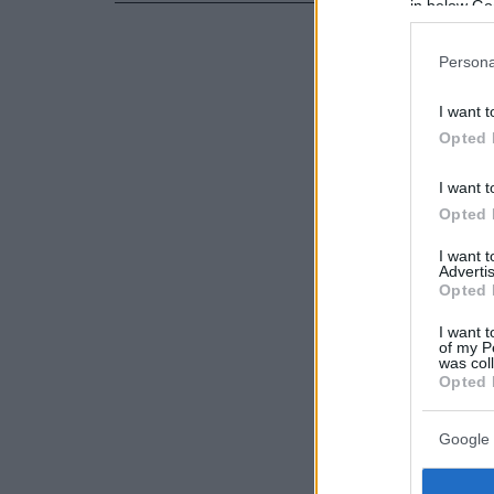
in below Go
Persona
I want t
Opted 
I want t
Opted 
I want 
Advertis
Opted 
I want t
of my P
was col
Opted 
Google 