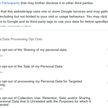
ταίο αντίο»
Participants
that may further disclose it to other third parties.
υ σημαντικού Έλληνα ποιητή που «έφυγε» την Τρίτη σε
 that this website/app uses one or more Google services and may gath
ρόνων, τελέστηκε το πρωί στη Θεσσαλονίκη
including but not limited to your visit or usage behaviour. You may click 
 to Google and its third-party tags to use your data for below specifi
ogle consent section.
2
ο αφιέρωμα της ΕΡΤ στον Ντίνο
l Data Processing Opt Outs
ανόπουλο
o opt-out of the Sharing of my personal data.
ρτη 12 και αύριο Πέμπτη 13 Αυγούστου, η ΕΡΤ2, η
In
 Δεύτερο Πρόγραμμα τιμούν τη μνήμη του σημαντικού
τή που «έφυγε» χθες από τη ζωή
o opt-out of the Sale of my Personal Data.
In
to opt-out of processing my Personal Data for Targeted
1
7
ing.
 κηδεία του Ντίνου
In
ανόπουλου στη Θεσσαλονίκη
o opt-out of Collection, Use, Retention, Sale, and/or Sharing
ersonal Data that Is Unrelated with the Purposes for which it
lected.
υ σπουδαίου ποιητή θα γίνει δημοτική δαπάνη