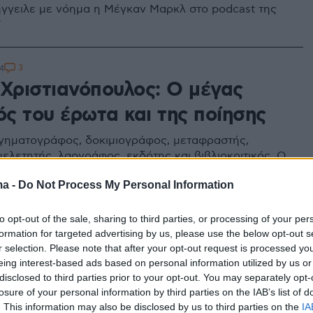
γγειλε με νόημα η Μέγκαν Μαρκλ στο podcast της
"
3
4
 Χριστιανόπουλος: Ο μέγας
ός του έρωτα και της ποίησης
ηγηματογράφος, δοκιμιογράφος, μεταφραστής,
μελετητής, λαογράφος, εκδότης και βιβλιοκριτικός. Ο
ποσυνάγωγος στοχαστής και αενάως παρεμβατικός
ma -
Do Not Process My Personal Information
ιστής άφησε την τελευταία του πνοή στα 89 του
ργο του να κοσμεί την ελληνική ποίηση και το επίθετό
ανόπουλος, ένα θεοσεβούμενο όνομα σ’ ένα
to opt-out of the sale, sharing to third parties, or processing of your per
ικό σώμα
formation for targeted advertising by us, please use the below opt-out s
2
3
r selection. Please note that after your opt-out request is processed y
 Χριστιανόπουλος: Λιγοστοί
eing interest-based ads based on personal information utilized by us or
disclosed to third parties prior to your opt-out. You may separately opt-
αι συγγενείς σήμερα στο
losure of your personal information by third parties on the IAB’s list of
. This information may also be disclosed by us to third parties on the
IA