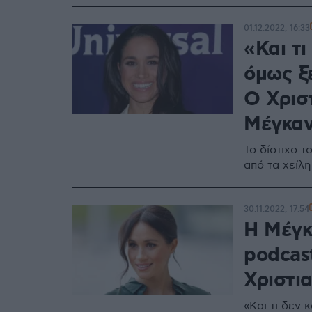
01.12.2022, 16:33
«Και τι
όμως ξ
Ο Χρισ
Μέγκα
Το δίστιχο τ
από τα χείλ
30.11.2022, 17:54
Η Μέγκ
podcast
Χριστι
«Και τι δεν