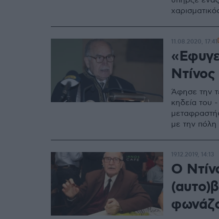
υπήρξε ένας
χαρισματικό
11.08.2020, 17:41
«Εφυγε
Ντίνος
Άφησε την τ
κηδεία του -
μεταφραστής
με την πόλη
19.12.2019, 14:13
Ο Ντίν
(αυτο)
φωνάζο