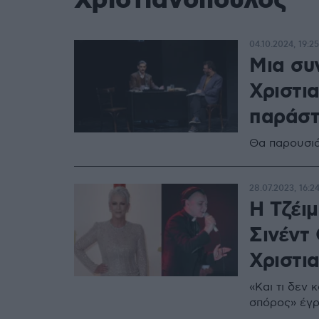
Χριστιανόπουλος
04.10.2024, 19:25
Μια συ
Χριστι
παράστ
Θα παρουσιά
28.07.2023, 16:2
Η Τζέιμ
Σινέντ 
Χριστι
«Και τι δεν
σπόρος» έγ