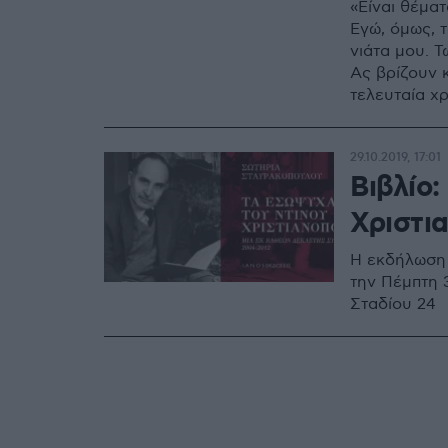
«Είναι θέματ
Εγώ, όμως, 
νιάτα μου. 
Ας βρίζουν 
τελευταία χρόνια ν
Ντίνου Χρισ
καθηγήτριας
29.10.2019, 17:01
Πανεπιστημί
Βιβλίο
συγγραφέως 
Ντίνου Χρισ
Χριστι
από τον «Ιαν
Η εκδήλωση 
την Πέμπτη 
Σταδίου 24