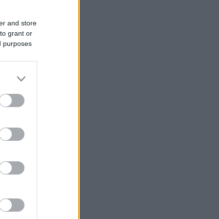
er and store
to grant or
ed purposes