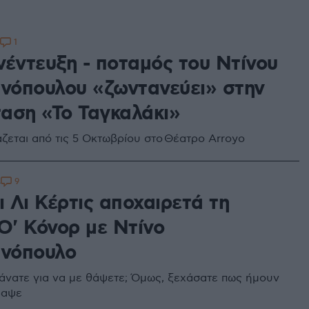
1
νέντευξη - ποταμός του Ντίνου
ανόπουλου «ζωντανεύει» στην
αση «Το Ταγκαλάκι»
ζεται από τις 5 Οκτωβρίου στο Θέατρο Arroyo
9
4
ι Λι Κέρτις αποχαιρετά τη
Ο' Κόνορ με Ντίνο
ανόπουλο
 κάνατε για να με θάψετε; Όμως, ξεχάσατε πως ήμουν
ραψε