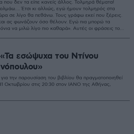
α που δεν τα είπε κανείς άλλος. Τολμηρά θέματα!
τολμάω…. Έτσι κι αλλιώς, εγώ ήμουν τολμηρός στα
Τώρα σε λίγο θα πεθάνω. Τους γράφω εκεί που ξέρεις.
και ας φωνάζουν όσο θέλουν. Εγώ πια μπορώ τα
α μιλώ λίγο πιο καθαρά». Αυτές οι φράσεις του
τιανόπουλου έρχονται και ξανάρχονται στο μυαλό της
 Νεοελληνικής Φιλολογίας του Αριστοτελείου
ου Θεσσαλονίκης Σωτηρίας Σταυρακοπούλου,
: «Τα εσώψυχα του Ντίνου
του πολυσυζητημένου βιβλίου «Τα εσώψυχα του
τιανόπουλου», που κυκλοφόρησε πριν από λίγο καιρό
ανόπουλου»
ό» και μιλάει στο «Πρώτο Θέμα».
για την παρουσίαση του βιβλίου θα πραγματοποιηθεί
31 Οκτωβρίου στις 20:30 στον ΙΑΝΟ της Αθήνας,