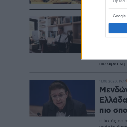
Opted 
Google 
11.08.2020, 21:3
Μητσοτ
Ελλάδα
μεγάλο
Ο πρωθυπουρ
πιο αιρετικ
11.08.2020, 19:14
Μενδών
Ελλάδα
πιο σπ
«Πιστός σε 