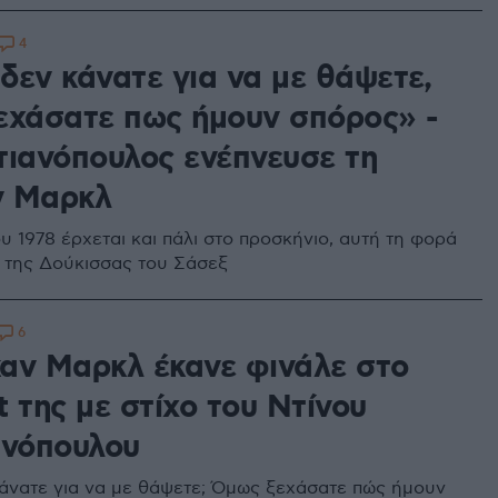
4
 δεν κάνατε για να με θάψετε,
εχάσατε πως ήμουν σπόρος» -
τιανόπουλος ενέπνευσε τη
ν Μαρκλ
ου 1978 έρχεται και πάλι στο προσκήνιο, αυτή τη φορά
η της Δούκισσας του Σάσεξ
6
αν Μαρκλ έκανε φινάλε στο
 της με στίχο του Ντίνου
ανόπουλου
 κάνατε για να με θάψετε; Όμως ξεχάσατε πώς ήμουν