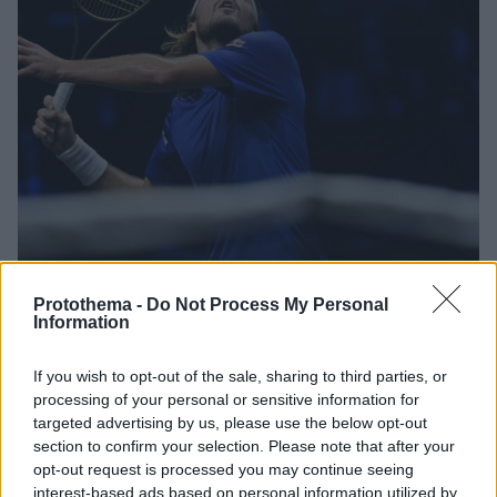
Protothema -
Do Not Process My Personal
Information
23.09.2022, 18:59
Ιδανική πρεμιέρα για τον Τσιτσιπά στο Laver Cup,
If you wish to opt-out of the sale, sharing to third parties, or
κέρδισε με 2-0 τον Σβάρτσμαν - Δείτε βίντεο
processing of your personal or sensitive information for
Ο Στέφανος Τσιτσιπάς έδωσε βαθμούς στην ομάδα
targeted advertising by us, please use the below opt-out
της Ευρώπης και θέλει την Κυριακή να είναι
section to confirm your selection. Please note that after your
opt-out request is processed you may continue seeing
πρωταθλητής στο Λονδίνο
interest-based ads based on personal information utilized by