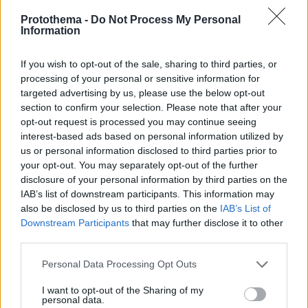
Protothema -
Do Not Process My Personal
Information
If you wish to opt-out of the sale, sharing to third parties, or
processing of your personal or sensitive information for
targeted advertising by us, please use the below opt-out
section to confirm your selection. Please note that after your
opt-out request is processed you may continue seeing
interest-based ads based on personal information utilized by
us or personal information disclosed to third parties prior to
your opt-out. You may separately opt-out of the further
disclosure of your personal information by third parties on the
IAB’s list of downstream participants. This information may
also be disclosed by us to third parties on the
IAB’s List of
Downstream Participants
that may further disclose it to other
third parties.
Please note that this website/app uses one or more Google
Personal Data Processing Opt Outs
services and may gather and store information including but
2
08.07.2025, 09:09
Στάιν για Βαλαντσιούνας: Το trade με τον Σάριτς θα
not limited to your visit or usage behaviour. You may click to
I want to opt-out of the Sharing of my
personal data.
γίνει επίσημο μέσα στην εβδομάδα
grant or deny consent to Google and its third-party tags to