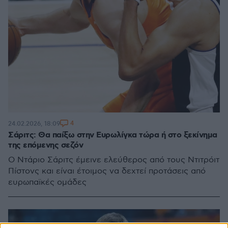
4
24.02.2026, 18:09
Σάριτς: Θα παίξω στην Ευρωλίγκα τώρα ή στο ξεκίνημα
της επόμενης σεζόν
Ο Ντάριο Σάριτς έμεινε ελεύθερος από τους Ντιτρόιτ
Πίστονς και είναι έτοιμος να δεχτεί προτάσεις από
ευρωπαϊκές ομάδες