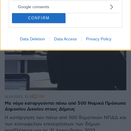
Google consents
CONFIRM
Data Deletion
Data Access
Privacy Policy
134
16.09.2023, 15:31
Με νόμο καταργούνται πάνω από 500 Νομικά Πρόσωπα
Δημοσίου Δικαίου στους Δήμους
Η κατάργηση των πάνω από 500 δημοτικών ΝΠΔΔ και
των κοινωφελών επιχειρήσεων των δήμων
προβλέπεται για τις 31 Δεκεμβρίου 2023