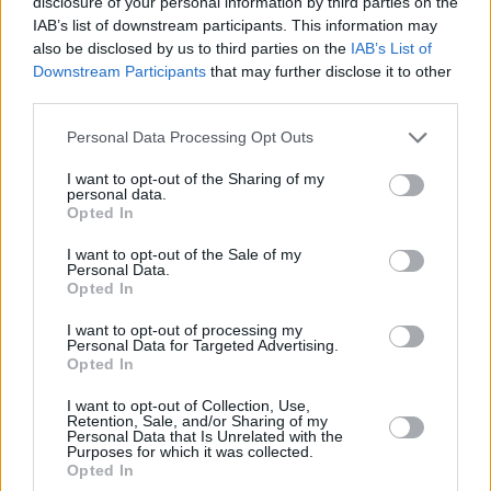
disclosure of your personal information by third parties on the
IAB’s list of downstream participants. This information may
also be disclosed by us to third parties on the
IAB’s List of
Downstream Participants
that may further disclose it to other
third parties.
Please note that this website/app uses one or more Google
Personal Data Processing Opt Outs
12.10.2024, 08:10
services and may gather and store information including but
Αρχίζουν οι αιτήσεις για τη ρύθμιση χρεών προς
not limited to your visit or usage behaviour. You may click to
I want to opt-out of the Sharing of my
δήμους, περιφέρειες και ΔΕΥΑ σε έως 60 δόσεις
personal data.
grant or deny consent to Google and its third-party tags to
Opted In
Δυνατότητα εξόφλησης σε έως 60 δόσεις έχουν και
use your data for below specified purposes in below Google
οι επιχειρήσεις, καθώς και τα φυσικά πρόσωπα που
consent section.
I want to opt-out of the Sale of my
δεν ανήκουν στην κατηγορία του ευάλωτου
Personal Data.
Opted In
οφειλέτη, με τη διαφορά ότι στην προκειμένη
περίπτωση δεν ισχύουν οι απαλλαγές
I want to opt-out of processing my
Personal Data for Targeted Advertising.
Opted In
I want to opt-out of Collection, Use,
Retention, Sale, and/or Sharing of my
Personal Data that Is Unrelated with the
Purposes for which it was collected.
Opted In