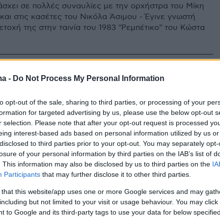
άσχει σε πολλές συναυλίες με την ορχήστρα του Μίκη
αι στις κασέτες του Νικόλα Άσιμου - Έγινε γνωστή
ετοχή της στην ταινία του 1983 "Ρεμπέτικο" του Κώστα
ma -
Do Not Process My Personal Information
επί σκηνής ο ιδιοκτήτης του
Machine, Δημήτρης Χατζής
to opt-out of the sale, sharing to third parties, or processing of your per
formation for targeted advertising by us, please use the below opt-out s
σε αφιέρωμα για τον Νικόλα Άσιμο - Πληροφορίες
r selection. Please note that after your opt-out request is processed y
τι πέθανε από ανακοπή καρδιάς - Την Παρασκευή
eing interest-based ads based on personal information utilized by us or
 κηδεία του
disclosed to third parties prior to your opt-out. You may separately opt-
losure of your personal information by third parties on the IAB’s list of
. This information may also be disclosed by us to third parties on the
IA
1
1
Participants
that may further disclose it to other third parties.
μαζί μας μια βόλτα»: Το
 that this website/app uses one or more Google services and may gath
το αρχείο του Νικόλα Άσιμου σε
including but not limited to your visit or usage behaviour. You may click 
 to Google and its third-party tags to use your data for below specifi