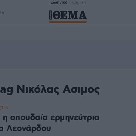
Ελληνικά
English
δα
tag Νικόλας Ασιμος
15
 η σπουδαία ερμηνεύτρια
α Λεονάρδου