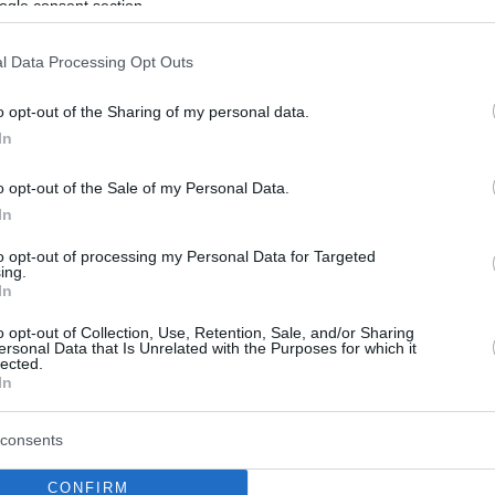
θεση
ogle consent section.
 χρόνια μετά την αυτοκτονία του -για πρώτη φορά- θα
l Data Processing Opt Outs
κοινό το αρχείο του Νικόλα Άσιμου, από τις 3 έως τις
το Ρομάντσο
o opt-out of the Sharing of my personal data.
In
o opt-out of the Sale of my Personal Data.
In
to opt-out of processing my Personal Data for Targeted
ing.
In
o opt-out of Collection, Use, Retention, Sale, and/or Sharing
ersonal Data that Is Unrelated with the Purposes for which it
lected.
In
consents
CONFIRM