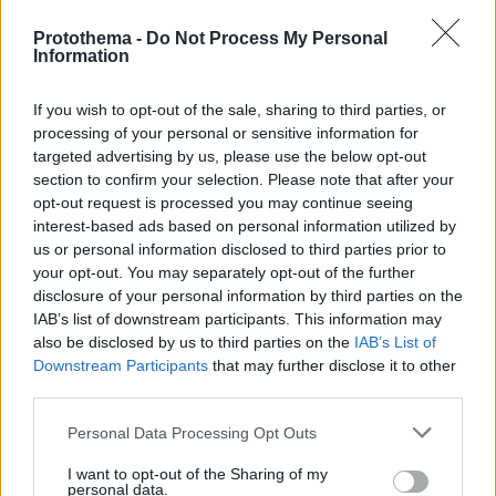
Protothema -
Do Not Process My Personal
Information
If you wish to opt-out of the sale, sharing to third parties, or
processing of your personal or sensitive information for
targeted advertising by us, please use the below opt-out
section to confirm your selection. Please note that after your
opt-out request is processed you may continue seeing
interest-based ads based on personal information utilized by
us or personal information disclosed to third parties prior to
your opt-out. You may separately opt-out of the further
disclosure of your personal information by third parties on the
IAB’s list of downstream participants. This information may
also be disclosed by us to third parties on the
IAB’s List of
Downstream Participants
that may further disclose it to other
third parties.
178
25.03.2026, 08:22
Please note that this website/app uses one or more Google
Personal Data Processing Opt Outs
Από τον Κολοκοτρώνη μέχρι τον Μιαούλη: Πώς είναι
services and may gather and store information including but
σήμερα τα σπίτια όπου γεννήθηκαν 23 ήρωες της
not limited to your visit or usage behaviour. You may click to
I want to opt-out of the Sharing of my
Επανάστασης του 1821
personal data.