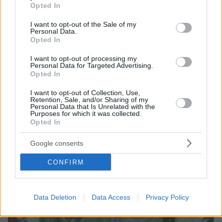
grant or deny consent to Google and its third-party tags to
Opted In
Ποια σώθηκαν και έγιναν μουσεία, ποια κατέληξαν
use your data for below specified purposes in below Google
ερείπια και ποια χάθηκαν εξαιτίας της εθνικής
consent section.
I want to opt-out of the Sale of my
αμνησίας - Μεταξύ άλλων, αναστηλώθηκαν και είναι
Personal Data.
επισκέψιμα του Κολοκοτρώνη στο Λιμποβίσι, της
Opted In
Μπουμπουλίνας στις Σπέτσες, του Τζαβέλα στο
I want to opt-out of processing my
Σούλι, ενώ έχουν ερειπωθεί ή κατεδαφιστεί του
Personal Data for Targeted Advertising.
Παπαφλέσσα, του Μιαούλη και του Ανδρούτσου
Opted In
I want to opt-out of Collection, Use,
Retention, Sale, and/or Sharing of my
Personal Data that Is Unrelated with the
Purposes for which it was collected.
Opted In
Google consents
CONFIRM
Data Deletion
Data Access
Privacy Policy