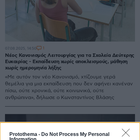
1
07.08.2025, 14:50
Νέος Κανονισμός Λειτουργίας για τα Σχολεία Δεύτερης
Ευκαιρίας - Εκπαίδευση χωρίς αποκλεισμούς, μάθηση
χωρίς ημερομηνία λήξης
«Με αυτόν τον νέο Κανονισμό, χτίζουμε γερά
θεμέλια για μια εκπαίδευση που δεν αφήνει κανέναν
πίσω, ούτε χρονικά, ούτε κοινωνικά, ούτε
ανθρώπινα», δήλωσε ο Κωνσταντίνος Βλάσης
Protothema -
Do Not Process My Personal
Information