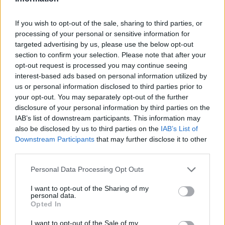
If you wish to opt-out of the sale, sharing to third parties, or
processing of your personal or sensitive information for
targeted advertising by us, please use the below opt-out
section to confirm your selection. Please note that after your
opt-out request is processed you may continue seeing
interest-based ads based on personal information utilized by
us or personal information disclosed to third parties prior to
your opt-out. You may separately opt-out of the further
disclosure of your personal information by third parties on the
IAB’s list of downstream participants. This information may
also be disclosed by us to third parties on the
IAB’s List of
Downstream Participants
that may further disclose it to other
third parties.
Please note that this website/app uses one or more Google
Personal Data Processing Opt Outs
services and may gather and store information including but
6
27.02.2025, 16:58
not limited to your visit or usage behaviour. You may click to
I want to opt-out of the Sharing of my
«Μηδέν βαθμοί στην ισοπαλία χωρίς γκολ»: Η
personal data.
ριζοσπαστική πρόταση του Πικέ που ταράζει τα νερά
grant or deny consent to Google and its third-party tags to
Opted In
use your data for below specified purposes in below Google
Ο Ισπανός παλαίμαχος αμυντικός προτείνει τολμηρές
consent section.
I want to opt-out of the Sale of my