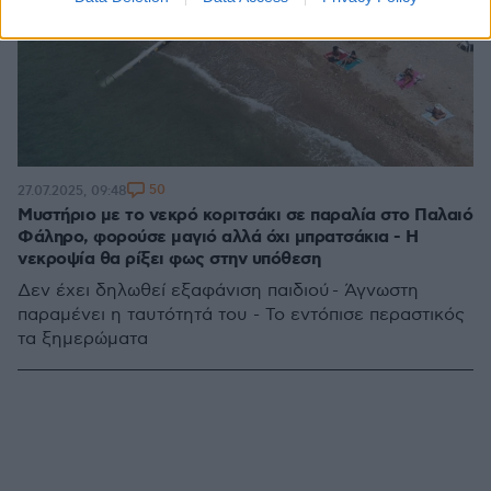
50
27.07.2025, 09:48
Μυστήριο με το νεκρό κοριτσάκι σε παραλία στο Παλαιό
Φάληρο, φορούσε μαγιό αλλά όχι μπρατσάκια - Η
νεκροψία θα ρίξει φως στην υπόθεση
Δεν έχει δηλωθεί εξαφάνιση παιδιού - Άγνωστη
παραμένει η ταυτότητά του - Το εντόπισε περαστικός
τα ξημερώματα