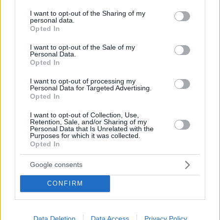
services and may gather and store information including but
κοριτσιού που βρέθηκε νεκρό στο Παλαιό Φάληρο
not limited to your visit or usage behaviour. You may click to
I want to opt-out of the Sharing of my
personal data.
Οι ερευνητές δεν έχουν καταφέρει να
grant or deny consent to Google and its third-party tags to
Opted In
ταυτοποιήσουν το παιδάκι, ενώ εντύπωση προκαλεί το
use your data for below specified purposes in below Google
γεγονός ότι ακόμη ουδείς έχει αναζητήσει το παιδί ή
consent section.
I want to opt-out of the Sale of my
το έχει δηλώσει ως αγνοούμενο - Από πνιγμό ο
Personal Data.
Opted In
θάνατος του κοριτσιού
I want to opt-out of processing my
Personal Data for Targeted Advertising.
Opted In
I want to opt-out of Collection, Use,
Retention, Sale, and/or Sharing of my
Personal Data that Is Unrelated with the
Purposes for which it was collected.
Opted In
Google consents
CONFIRM
Data Deletion
Data Access
Privacy Policy