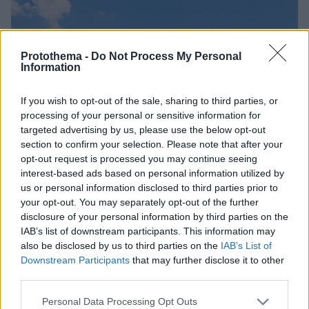
Protothema -
Do Not Process My Personal
Information
If you wish to opt-out of the sale, sharing to third parties, or
processing of your personal or sensitive information for
targeted advertising by us, please use the below opt-out
section to confirm your selection. Please note that after your
opt-out request is processed you may continue seeing
interest-based ads based on personal information utilized by
us or personal information disclosed to third parties prior to
your opt-out. You may separately opt-out of the further
disclosure of your personal information by third parties on the
IAB’s list of downstream participants. This information may
also be disclosed by us to third parties on the
IAB’s List of
Downstream Participants
that may further disclose it to other
third parties.
78
28.07.2025, 19:18
Please note that this website/app uses one or more Google
Personal Data Processing Opt Outs
Δεν την ψάχνει κανείς: Μυστήριο η ταυτότητα του