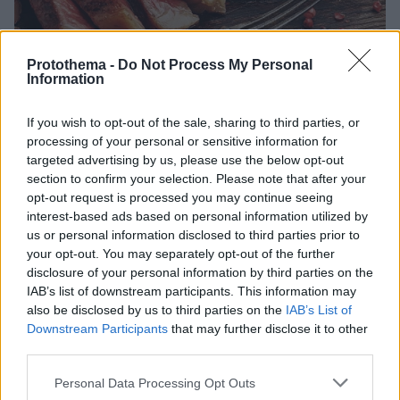
Protothema -
Do Not Process My Personal
Information
If you wish to opt-out of the sale, sharing to third parties, or
processing of your personal or sensitive information for
targeted advertising by us, please use the below opt-out
section to confirm your selection. Please note that after your
13.11.2024, 20:00
opt-out request is processed you may continue seeing
Το απλούστατο μυστικό για τρυφερή μπριζόλα μια για
interest-based ads based on personal information utilized by
πάντα
us or personal information disclosed to third parties prior to
Όποιο είδος μπριζόλας κι αν ψήνουμε, είτε είναι
your opt-out. You may separately opt-out of the further
χοιρινή, είτε μοσχαρίσια, θέλουμε να είναι τραγανή
disclosure of your personal information by third parties on the
IAB’s list of downstream participants. This information may
εξωτερικά και τρυφερή και ζουμερή στο εσωτερικό
also be disclosed by us to third parties on the
IAB’s List of
της.
Downstream Participants
that may further disclose it to other
third parties.
Please note that this website/app uses one or more Google
Personal Data Processing Opt Outs
services and may gather and store information including but