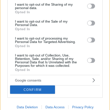
not limited to your visit or usage behaviour. You may click to
I want to opt-out of the Sharing of my
personal data.
grant or deny consent to Google and its third-party tags to
Opted In
use your data for below specified purposes in below Google
consent section.
I want to opt-out of the Sale of my
Personal Data.
Opted In
I want to opt-out of processing my
Personal Data for Targeted Advertising.
Opted In
I want to opt-out of Collection, Use,
Retention, Sale, and/or Sharing of my
Personal Data that Is Unrelated with the
Purposes for which it was collected.
Opted In
Google consents
CONFIRM
05.09.2024, 19:30
7 φαγητά που μας αρέσει να τρώμε λάθος
Data Deletion
Data Access
Privacy Policy
Κλασικά αλλά αγαπημένα γευστικά από τη συντακτκή