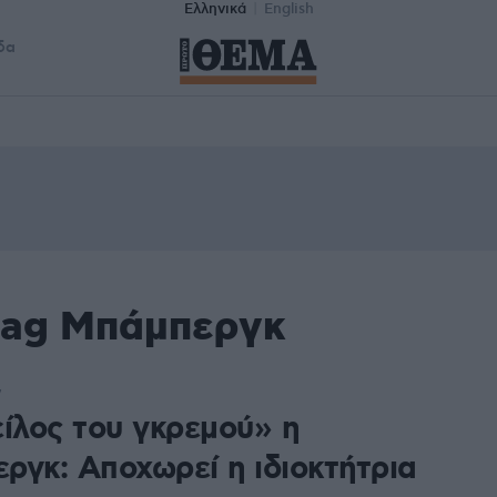
Ελληνικά
English
δα
tag Μπάμπεργκ
7
είλος του γκρεμού» η
ργκ: Αποχωρεί η ιδιοκτήτρια