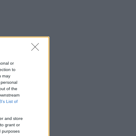
sonal or
ection to
ou may
 personal
out of the
 downstream
B’s List of
er and store
to grant or
ed purposes