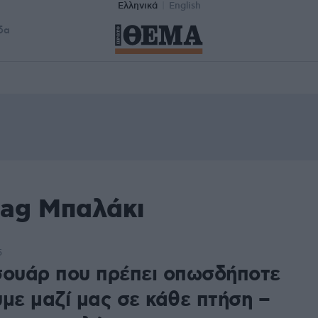
Ελληνικά
English
δα
tag Μπαλάκι
5
σουάρ που πρέπει οπωσδήποτε
υμε μαζί μας σε κάθε πτήση –