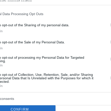
ogle consent section.
ει... άλυτη η διαμάχη!
l Data Processing Opt Outs
τρινο, αυτό είναι το καυτό ερώτημα και όχι ποιος είναι
ος παίκτης στην ιστορία
o opt-out of the Sharing of my personal data.
In
o opt-out of the Sale of my Personal Data.
In
to opt-out of processing my Personal Data for Targeted
ing.
In
o opt-out of Collection, Use, Retention, Sale, and/or Sharing
ersonal Data that Is Unrelated with the Purposes for which it
lected.
In
consents
CONFIRM