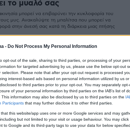
ει το μυαλό σας
κινησία μπορεί να επιβαρύνει την κυκλοφορία του
 τους μυς. Ανακαλύψτε τη μπαλίτσα που μπορεί να
αφορά στην άνεσή σας κατά τη διάρκεια μιας πτήσης
9
6
ma -
Do Not Process My Personal Information
: Ο εξοργισμένος Κότοφ
to opt-out of the sale, sharing to third parties, or processing of your per
ε στο μπαλάκι του τένις στο
formation for targeted advertising by us, please use the below opt-out s
lian Open - Πέρασε ξυστά από
r selection. Please note that after your opt-out request is processed y
eing interest-based ads based on personal information utilized by us or
λι κοριτσιού
disclosed to third parties prior to your opt-out. You may separately opt-
losure of your personal information by third parties on the IAB’s list of
ι είχε χτυπήσει το κορίτσι, τότε ο Ρώσος τενίστας θα
. This information may also be disclosed by us to third parties on the
IA
θεί από το τουρνουά
Participants
that may further disclose it to other third parties.
 that this website/app uses one or more Google services and may gath
including but not limited to your visit or usage behaviour. You may click 
2
 to Google and its third-party tags to use your data for below specifi
α είναι τα μπαλάκια του τένις;