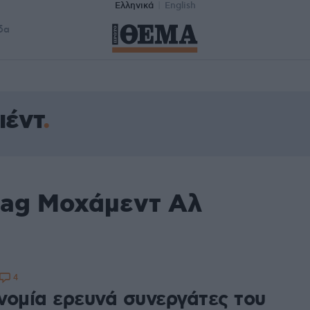
Ελληνικά
English
δα
ιέντ
tag Μοχάμεντ Αλ
4
νομία ερευνά συνεργάτες του