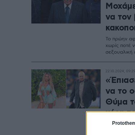
Μοχάμε
να τον
κακοπο
Το πρώην αφ
χωρίς ποτέ 
σεξουαλική 
22.10.2024, 09:2
«Έπιασ
να το 
Θύμα τ
κόρη τ
Protothe
Δεν είπα τίπ
πατέρας μου