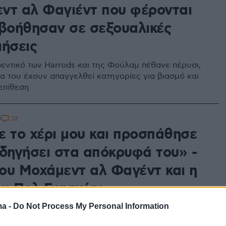
ντ αλ Φαγιέντ που φέρονται
 βοήθησαν σε σεξουαλικές
ιήσεις
εντικό των Harrods και της Φούλαμ πέθανε πέρυσι,
να του έχουν απαγγελθεί κατηγορίες για βιασμό και
επίθεση
32
9
ε το χέρι μου και προσπάθησε
οδηγήσει στα απόκρυφά του» -
ου Μοχάμεντ αλ Φαγέντ και η
ου Πολ Γκασκόιν
ma -
Do Not Process My Personal Information
οτα σε κανέναν γιατί ένιωθα ντροπή, μου έλεγε ότι ο
 είναι αποτυχημένος, λέει η 37χρονη για όσα πέρασε