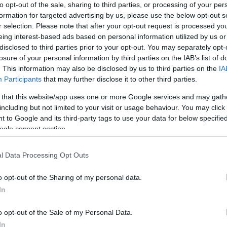
 ετών
to opt-out of the sale, sharing to third parties, or processing of your per
formation for targeted advertising by us, please use the below opt-out s
r selection. Please note that after your opt-out request is processed y
eing interest-based ads based on personal information utilized by us or
ο Σίλβα στάθηκε δίπλα σε
disclosed to third parties prior to your opt-out. You may separately opt-
losure of your personal information by third parties on the IAB’s list of
αχη της Φούλαμ που κατήγγειλε
. This information may also be disclosed by us to third parties on the
IA
Participants
that may further disclose it to other third parties.
λική επίθεση από τον πρώην
 that this website/app uses one or more Google services and may gath
τη του συλλόγου
including but not limited to your visit or usage behaviour. You may click 
 to Google and its third-party tags to use your data for below specifi
ς της Φούλαμ, Μάρκο Σίλβα, δεν δίστασε να στηρίξει
ogle consent section.
Ρόνι Γκίμπονς, που πρόσφατα κατήγγειλε τον πρώην
ου συλλόγου για σεξουαλική επίθεση εις βάρος της
l Data Processing Opt Outs
o opt-out of the Sharing of my personal data.
52
ικη πρόταση του Μοχάμεντ Αλ
In
 στην Νταϊάνα: Της είχε
o opt-out of the Sale of my Personal Data.
In