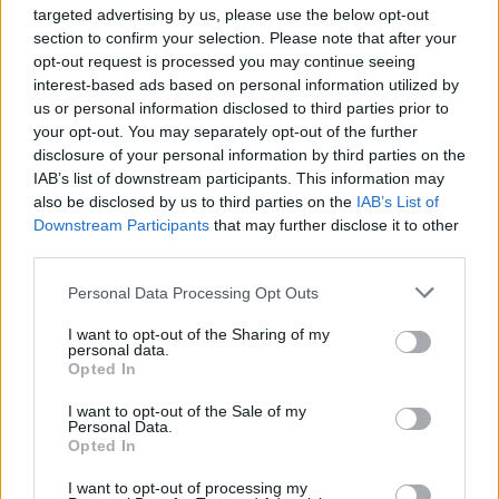
targeted advertising by us, please use the below opt-out
Η αγαπημένη πίτσα συνδυάζεται εδώ με λουκάνικο
section to confirm your selection. Please note that after your
και μοτσαρέλα και δίνει έναν πιο πικάντικο τόνο στη
opt-out request is processed you may continue seeing
γεύση
interest-based ads based on personal information utilized by
us or personal information disclosed to third parties prior to
your opt-out. You may separately opt-out of the further
disclosure of your personal information by third parties on the
IAB’s list of downstream participants. This information may
also be disclosed by us to third parties on the
IAB’s List of
Downstream Participants
that may further disclose it to other
third parties.
Please note that this website/app uses one or more Google
Personal Data Processing Opt Outs
services and may gather and store information including but
not limited to your visit or usage behaviour. You may click to
I want to opt-out of the Sharing of my
personal data.
grant or deny consent to Google and its third-party tags to
Opted In
use your data for below specified purposes in below Google
consent section.
I want to opt-out of the Sale of my
Personal Data.
Opted In
I want to opt-out of processing my