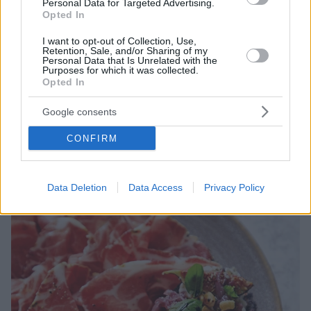
Personal Data for Targeted Advertising.
Opted In
I want to opt-out of Collection, Use,
Retention, Sale, and/or Sharing of my
Personal Data that Is Unrelated with the
Purposes for which it was collected.
28.06.2023, 08:00
Opted In
Φτιάχνουμε ζουμερές ντοµάτες «ακορντεόν» με
μοτσαρέλα
Google consents
Φτιάχνουμε ζουµερές ντοµάτες στον φούρνο,
παραγεμισμένες με μοτσαρέλα και δίνουμε έναν
CONFIRM
παιχνιδιάρικο τόνο στο τραπέζι.
Data Deletion
Data Access
Privacy Policy