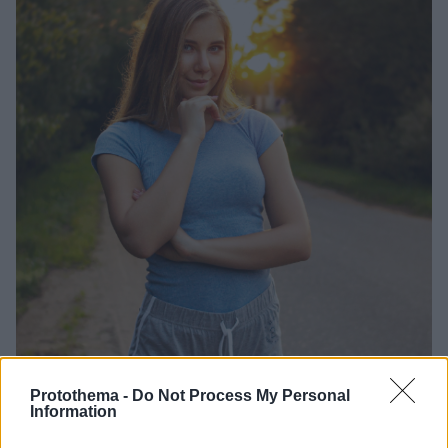
21.06.2021, 10:18
Protothema -
Do Not Process My Personal
Ποιος τύπος γυμναστικής σας ταιριάζει; Η εξέταση
Information
αίματος που το αποκαλύπτει