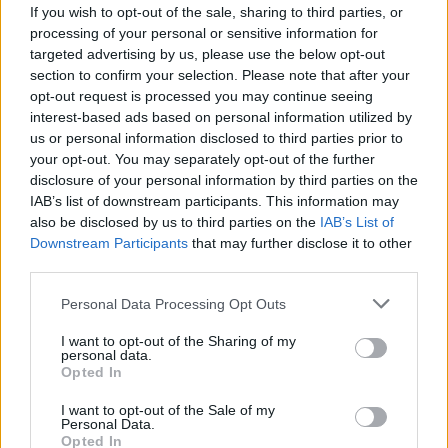
Μπορεί μια εξέταση αίματος να αποκαλύψει αν η
If you wish to opt-out of the sale, sharing to third parties, or
προπόνηση που κάνουμε είναι αποτελεσματική ή αν
processing of your personal or sensitive information for
πρέπει να αλλάξουμε πρόγραμμα άσκησης ή ακόμη
targeted advertising by us, please use the below opt-out
και σπορ; Σύμφωνα με νέα έρευνα η μέρα που ένα
section to confirm your selection. Please note that after your
τεστ θα προβλέπει τη γράμμωση των μυών και την
opt-out request is processed you may continue seeing
απώλεια βάρους πριν ακόμη τη δούμε εμείς είναι
interest-based ads based on personal information utilized by
κοντά
us or personal information disclosed to third parties prior to
your opt-out. You may separately opt-out of the further
disclosure of your personal information by third parties on the
IAB’s list of downstream participants. This information may
also be disclosed by us to third parties on the
IAB’s List of
Downstream Participants
that may further disclose it to other
third parties.
Please note that this website/app uses one or more Google
Personal Data Processing Opt Outs
services and may gather and store information including but
not limited to your visit or usage behaviour. You may click to
I want to opt-out of the Sharing of my
personal data.
grant or deny consent to Google and its third-party tags to
Opted In
use your data for below specified purposes in below Google
consent section.
I want to opt-out of the Sale of my
Personal Data.
Opted In