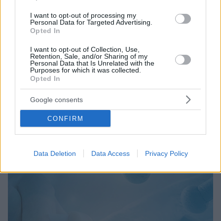
I want to opt-out of processing my
Personal Data for Targeted Advertising.
Opted In
I want to opt-out of Collection, Use,
Retention, Sale, and/or Sharing of my
Personal Data that Is Unrelated with the
16.06.2021, 17:12
Purposes for which it was collected.
Κορωνοϊός: Η μέθοδος που καθιστά πιο
Opted In
αποτελεσματικά τα τεστ σάλιου
Ένα επιπλέον στάδιο στην επεξεργασία δειγμάτων σε
Google consents
τεστ σάλιου πριν από τον μοριακό έλεγχο για
CONFIRM
κορωνοϊό συστήνει το νέο εργαστηριακό πρωτόκολλο
Αμερικανών ερευνητών, το οποίο μπορεί να βελτιώσει
το ποσοστό ανίχνευσης και να διευκολύνει έτσι τη
διαδικασία testing
Data Deletion
Data Access
Privacy Policy