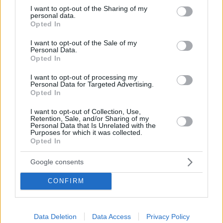
προστατεύσουμε το σπίτι μας από αυτά
not limited to your visit or usage behaviour. You may click to
I want to opt-out of the Sharing of my
personal data.
grant or deny consent to Google and its third-party tags to
Αυτά τα μικροσκοπικά θραύσματα, που προέρχονται
Opted In
use your data for below specified purposes in below Google
από μπουκάλια, σακούλες, συσκευασίες και
consent section.
I want to opt-out of the Sale of my
υφάσματα, μολύνουν τον πλανήτη μας αλλά και το
Personal Data.
ανθρώπινο σώμα
Opted In
I want to opt-out of processing my
Personal Data for Targeted Advertising.
Opted In
I want to opt-out of Collection, Use,
Retention, Sale, and/or Sharing of my
Personal Data that Is Unrelated with the
Purposes for which it was collected.
Opted In
Google consents
CONFIRM
Data Deletion
Data Access
Privacy Policy