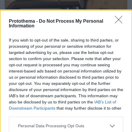
Protothema -
Do Not Process My Personal
Information
If you wish to opt-out of the sale, sharing to third parties, or
processing of your personal or sensitive information for
targeted advertising by us, please use the below opt-out
section to confirm your selection. Please note that after your
opt-out request is processed you may continue seeing
interest-based ads based on personal information utilized by
us or personal information disclosed to third parties prior to
your opt-out. You may separately opt-out of the further
disclosure of your personal information by third parties on the
IAB’s list of downstream participants. This information may
also be disclosed by us to third parties on the
IAB’s List of
Downstream Participants
that may further disclose it to other
third parties.
3
10.09.2025, 07:36
Please note that this website/app uses one or more Google
Personal Data Processing Opt Outs
Τα μικροπλαστικά είναι παντού - 10 τρόποι να
services and may gather and store information including but