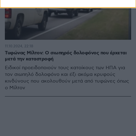
11.10.2024, 22:18
Τυφώνας Μίλτον: Ο σιωπηρός δολοφόνος που έρχεται
μετά την καταστροφή
Ειδικοί προειδοποιούν τους κατοίκους των ΗΠΑ για
τον σιωπηλό δολοφόνο και έξι ακόμα κρυφούς
κινδύνους που ακολουθούν μετά από τυφώνες όπως
ο Μίλτον