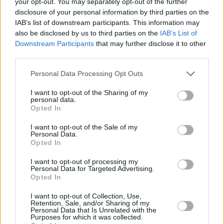
your opt-out. You may separately opt-out of the further
disclosure of your personal information by third parties on the
IAB’s list of downstream participants. This information may
also be disclosed by us to third parties on the
IAB’s List of
Downstream Participants
that may further disclose it to other
third parties.
Please note that this website/app uses one or more Google
Personal Data Processing Opt Outs
services and may gather and store information including but
not limited to your visit or usage behaviour. You may click to
I want to opt-out of the Sharing of my
personal data.
grant or deny consent to Google and its third-party tags to
Opted In
use your data for below specified purposes in below Google
consent section.
I want to opt-out of the Sale of my
Personal Data.
Opted In
I want to opt-out of processing my
Personal Data for Targeted Advertising.
Opted In
07.10.2020, 08:10
I want to opt-out of Collection, Use,
Ανοίγει η προσφορά της Mohegan - ΓΕΚ ΤΕΡΝΑ για το
Retention, Sale, and/or Sharing of my
καζίνο στο Ελληνικό
Personal Data that Is Unrelated with the
Purposes for which it was collected.
Σύμφωνα με εκτιμήσεις η ανακήρυξη του