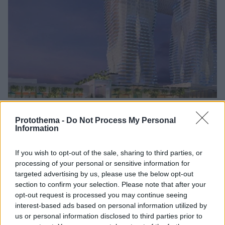
4
07.10.2020, 16:14
Τίμημα εφάπαξ €150 εκατ. από Mohegan - ΓΕΚ ΤΕΡΝΑ
Protothema -
Do Not Process My Personal
Information
για το καζίνο στο Ελληνικό, 1 δισ. ευρώ η επένδυση
Άνοιξε σήμερα η μια και μοναδική προσφορά για την
If you wish to opt-out of the sale, sharing to third parties, or
άδεια καζίνο - Το ύψος της επένδυσης αναμένεται να
processing of your personal or sensitive information for
διαμορφωθεί στο 1 δισ. ευρώ
targeted advertising by us, please use the below opt-out
section to confirm your selection. Please note that after your
opt-out request is processed you may continue seeing
interest-based ads based on personal information utilized by
us or personal information disclosed to third parties prior to