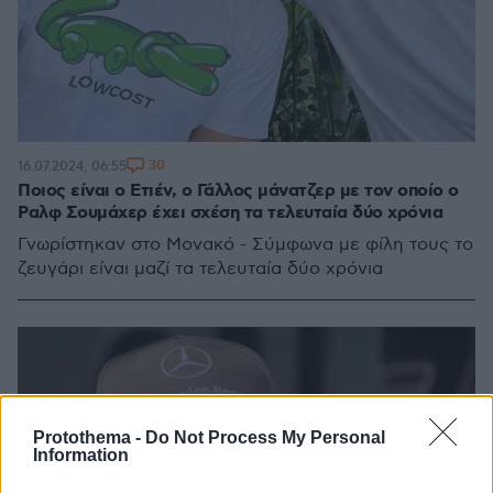
30
16.07.2024, 06:55
Ποιος είναι ο Ετιέν, ο Γάλλος μάνατζερ με τον οποίο ο
Ραλφ Σουμάχερ έχει σχέση τα τελευταία δύο χρόνια
Γνωρίστηκαν στο Μονακό - Σύμφωνα με φίλη τους το
ζευγάρι είναι μαζί τα τελευταία δύο χρόνια
Protothema -
Do Not Process My Personal
Information