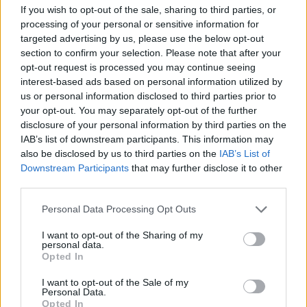
If you wish to opt-out of the sale, sharing to third parties, or
processing of your personal or sensitive information for
targeted advertising by us, please use the below opt-out
section to confirm your selection. Please note that after your
opt-out request is processed you may continue seeing
interest-based ads based on personal information utilized by
us or personal information disclosed to third parties prior to
your opt-out. You may separately opt-out of the further
disclosure of your personal information by third parties on the
IAB’s list of downstream participants. This information may
also be disclosed by us to third parties on the
IAB’s List of
Downstream Participants
that may further disclose it to other
third parties.
282
15.07.2024, 06:53
Please note that this website/app uses one or more Google
Personal Data Processing Opt Outs
O αδελφός του Μίχαελ Σουμάχερ, Ραλφ, ανακοίνωσε
services and may gather and store information including but
ότι είναι γκέι με φωτογραφία με τον σύντροφό του
not limited to your visit or usage behaviour. You may click to
I want to opt-out of the Sharing of my
personal data.
Σύμφωνα με φίλη του Ραλφ Σουμάχερ η σχέση των
grant or deny consent to Google and its third-party tags to
Opted In
δύο ανδρών μετρά δύο χρόνια
use your data for below specified purposes in below Google
consent section.
I want to opt-out of the Sale of my
Personal Data.
Opted In