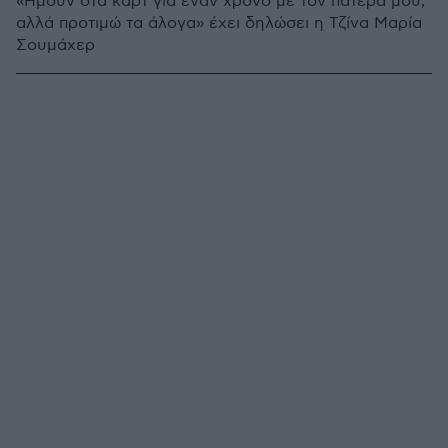
«Ημουν στα καρτ για έναν χρόνο με τον πατέρα μου,
αλλά προτιμώ τα άλογα» έχει δηλώσει η Τζίνα Μαρία
Σουμάχερ