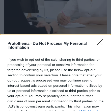
Protothema -
Do Not Process My Personal
02.01.2025, 20:01
Information
Αφαίρεση της μήτρας (υστερεκτομή) με παραμονή στο
νοσοκομείο λίγων ωρών
If you wish to opt-out of the sale, sharing to third parties, or
Ο κ. Βασίλειος Σιούλας, Γυναικολόγος Ογκολόγος,
processing of your personal or sensitive information for
Διευθυντής Α΄ Κλινικής Γυναικολογικής Ογκολογίας
targeted advertising by us, please use the below opt-out
και Πρόεδρος Επιστημονικού Συμβουλίου
section to confirm your selection. Please note that after your
Νοσοκομείου ΜΗΤΕΡΑ παρουσιάζει μια τεχνική που
opt-out request is processed you may continue seeing
πραγματοποιείται κυρίως λαπαροσκοπικά ή
interest-based ads based on personal information utilized by
ρομποτικά, δίνοντας τη δυνατότητα της ελάχιστης
us or personal information disclosed to third parties prior to
παραμονής στο νοσοκομείο
your opt-out. You may separately opt-out of the further
disclosure of your personal information by third parties on the
IAB’s list of downstream participants. This information may