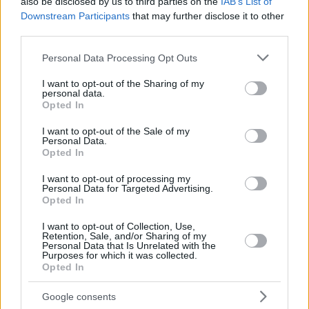
also be disclosed by us to third parties on the
IAB’s List of
Downstream Participants
that may further disclose it to other
third parties.
Please note that this website/app uses one or more Google
Personal Data Processing Opt Outs
services and may gather and store information including but
not limited to your visit or usage behaviour. You may click to
I want to opt-out of the Sharing of my
personal data.
grant or deny consent to Google and its third-party tags to
Opted In
use your data for below specified purposes in below Google
consent section.
I want to opt-out of the Sale of my
Personal Data.
Opted In
I want to opt-out of processing my
Personal Data for Targeted Advertising.
Opted In
I want to opt-out of Collection, Use,
Retention, Sale, and/or Sharing of my
Personal Data that Is Unrelated with the
Purposes for which it was collected.
22.10.2024, 19:01
Opted In
Νοσοκομείο στη Σουηδία παραδέχεται ότι αφαίρεσε
αδικαιολόγητα τη μήτρα από 33 γυναίκες
Google consents