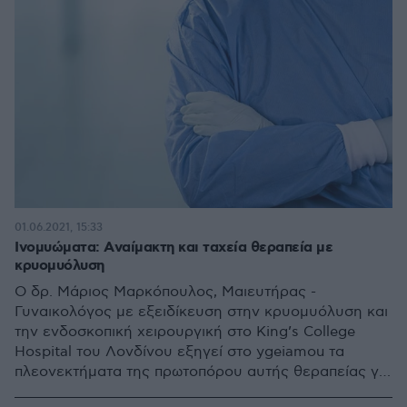
01.06.2021, 15:33
Ινoμυώματα: Aναίμακτη και ταχεία θεραπεία με
κρυομυόλυση
Ο δρ. Μάριος Μαρκόπουλος, Μαιευτήρας -
Γυναικολόγος με εξειδίκευση στην κρυομυόλυση και
την ενδοσκοπική χειρουργική στο Κing’s College
Hospital του Λονδίνου εξηγεί στο ygeiamou τα
πλεονεκτήματα της πρωτοπόρου αυτής θεραπείας για
την αντιμετώπιση των ινομυωμάτων