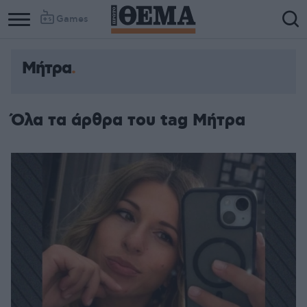
Games
Μήτρα
Column
Column
1
2
Όλα τα άρθρα του tag Μήτρα