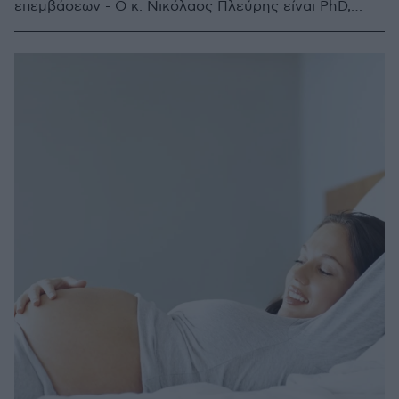
επεμβάσεων - Ο κ. Νικόλαος Πλεύρης είναι PhD,
Γυναικολόγος και Διευθυντής της Α’ Γυναικολογικής
Κλινικής στο Τμήμα Ρομποτικής και Λαπαροσκοπικής
Χειρουργικής του Metropolitan General εξηγεί ποιες
περιπτώσεις αντιμετωπίζονται με πρωτοποριακό τρόπο