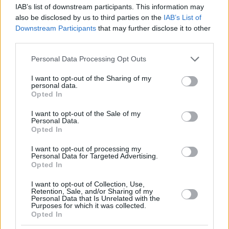
IAB’s list of downstream participants. This information may
also be disclosed by us to third parties on the
IAB’s List of
Downstream Participants
that may further disclose it to other
third parties.
Please note that this website/app uses one or more Google
Personal Data Processing Opt Outs
services and may gather and store information including but
not limited to your visit or usage behaviour. You may click to
I want to opt-out of the Sharing of my
personal data.
grant or deny consent to Google and its third-party tags to
Opted In
use your data for below specified purposes in below Google
consent section.
I want to opt-out of the Sale of my
Personal Data.
Opted In
I want to opt-out of processing my
Personal Data for Targeted Advertising.
Opted In
I want to opt-out of Collection, Use,
Retention, Sale, and/or Sharing of my
Personal Data that Is Unrelated with the
Purposes for which it was collected.
Opted In
1
06.05.2025, 12:35
Γιατί η Τέιλορ Σουίφτ και ο Τράβις Κέλσι δεν