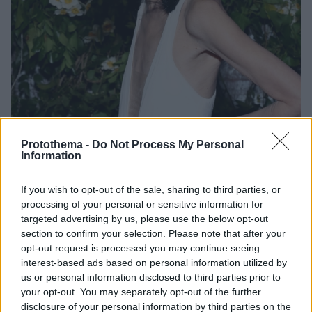
Protothema -
Do Not Process My Personal
Information
42
06.05.2025, 15:19
«Επιτέλους δείχνει την πραγματική της ηλικία» γράφουν
If you wish to opt-out of the sale, sharing to third parties, or
για τη Βέρα Γουάνγκ μετά την εμφάνισή της στο Met
processing of your personal or sensitive information for
Gala 2025
targeted advertising by us, please use the below opt-out
section to confirm your selection. Please note that after your
Στα social media σχολιάστηκε έντονα η παρουσία
opt-out request is processed you may continue seeing
της, με πολλούς να γράφουν πως δεν την
interest-based ads based on personal information utilized by
αναγνώρισαν
us or personal information disclosed to third parties prior to
your opt-out. You may separately opt-out of the further
disclosure of your personal information by third parties on the