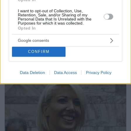
I want to opt-out of Collection, Use,
Retention, Sale, and/or Sharing of my
Personal Data that Is Unrelated with the
26.01.2023, 12:22
Purposes for which it was collected.
Ματθαίος Γιαννούλης: «Έχασα 30 κιλά»
Opted In
«Το αγαπημένο μου φαγητό είναι τα μακαρόνια με
κιμά και έχω να τα φάω 9 μήνες» συμπλήρωσε ο
Google consents
τραγουδιστής
CONFIRM
Data Deletion
Data Access
Privacy Policy