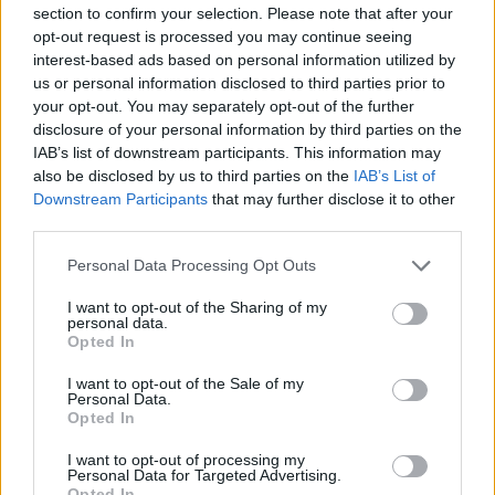
Μας είπαν ότι θα φύγουμε σήμερα το μεσημέρι αλλά
section to confirm your selection. Please note that after your
δεν ξέρω τι θα γίνει, πρόσθεσε ο τραγουδιστής
opt-out request is processed you may continue seeing
interest-based ads based on personal information utilized by
us or personal information disclosed to third parties prior to
your opt-out. You may separately opt-out of the further
disclosure of your personal information by third parties on the
IAB’s list of downstream participants. This information may
also be disclosed by us to third parties on the
IAB’s List of
Downstream Participants
that may further disclose it to other
third parties.
Please note that this website/app uses one or more Google
Personal Data Processing Opt Outs
services and may gather and store information including but
not limited to your visit or usage behaviour. You may click to
I want to opt-out of the Sharing of my
personal data.
grant or deny consent to Google and its third-party tags to
Opted In
use your data for below specified purposes in below Google
consent section.
I want to opt-out of the Sale of my
Personal Data.
Opted In
I want to opt-out of processing my
Personal Data for Targeted Advertising.
Opted In