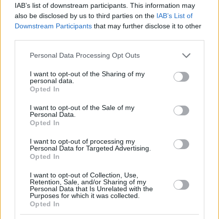
IAB’s list of downstream participants. This information may
also be disclosed by us to third parties on the
IAB’s List of
Downstream Participants
that may further disclose it to other
third parties.
Please note that this website/app uses one or more Google
Personal Data Processing Opt Outs
services and may gather and store information including but
not limited to your visit or usage behaviour. You may click to
I want to opt-out of the Sharing of my
personal data.
grant or deny consent to Google and its third-party tags to
Opted In
use your data for below specified purposes in below Google
consent section.
I want to opt-out of the Sale of my
Personal Data.
Opted In
I want to opt-out of processing my
Personal Data for Targeted Advertising.
Opted In
I want to opt-out of Collection, Use,
Retention, Sale, and/or Sharing of my
Personal Data that Is Unrelated with the
Purposes for which it was collected.
Opted In
4
11.09.2025, 17:45
Εμμανουήλ Καραλής: «Πρέπει να αναγκάσω τον Μόντο