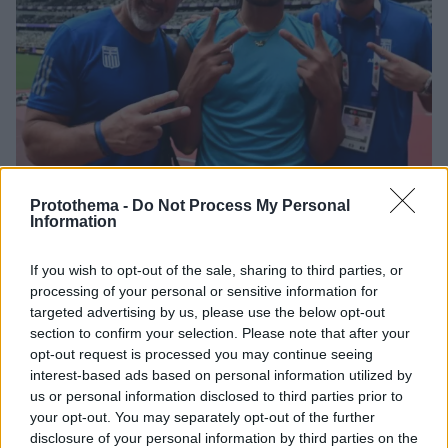
Protothema -
Do Not Process My Personal
Information
13.09.2025, 11:13
Μάρτσιν Στσεπάνσκι στο protothema.gr: «Μας χωρίζουν
If you wish to opt-out of the sale, sharing to third parties, or
21 εκατοστά από τον Ντουπλάντις, αλλά θα
processing of your personal or sensitive information for
προσπαθήσουμε να τον κερδίσουμε» - Βίντεο
targeted advertising by us, please use the below opt-out
Ο Πολωνός προπονητής του Εμμανουήλ Καραλή
section to confirm your selection. Please note that after your
opt-out request is processed you may continue seeing
εμφανίστηκε αισιόδοξος για την παρουσία του
interest-based ads based on personal information utilized by
Έλληνα πρωταθλητή στο Παγκόσμιο πρωτάθλημα
us or personal information disclosed to third parties prior to
your opt-out. You may separately opt-out of the further
disclosure of your personal information by third parties on the