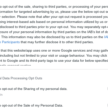
μπεργκ: «Είπα στους
to opt-out of the sale, sharing to third parties, or processing of your per
formation for targeted advertising by us, please use the below opt-out s
ους να σταματήσουν να
r selection. Please note that after your opt-out request is processed y
νούν στους διαιτητές!»
eing interest-based ads based on personal information utilized by us or
disclosed to third parties prior to your opt-out. You may separately opt-
losure of your personal information by third parties on the IAB’s list of
τους Έλληνες διαιτητές και τη διαιτησία στη χώρα μας,
. This information may also be disclosed by us to third parties on the
IA
 που δέχθηκε και τις επαφές του με Ολυμπιακό, ΠΑΟΚ,
Participants
that may further disclose it to other third parties.
αθηναϊκό
 that this website/app uses one or more Google services and may gath
including but not limited to your visit or usage behaviour. You may click 
5
 to Google and its third-party tags to use your data for below specifi
πό τη διαιτησία ο Σκουλάς με
ogle consent section.
ς» κατά Κλάτενμπεργκ
l Data Processing Opt Outs
κουλάς ανακοίνωσε μέσω επιστολής ότι αποσύρεται
ιτησία και αναφέρθηκε εναντίον του Μαρκ
o opt-out of the Sharing of my personal data.
κ αλλά και της αντιμετώπισης που τυγχάνουν οι
In
ιτητές
o opt-out of the Sale of my Personal Data.