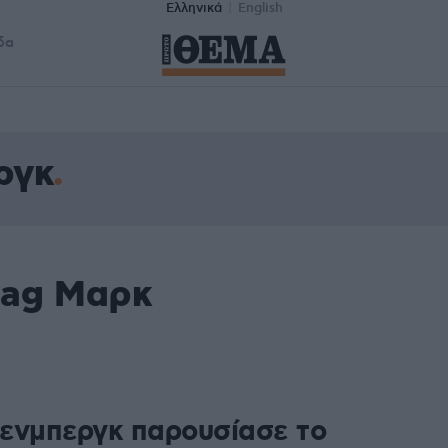
Ελληνικά
English
δα
ργκ
tag Μαρκ
ενμπεργκ παρουσίασε το