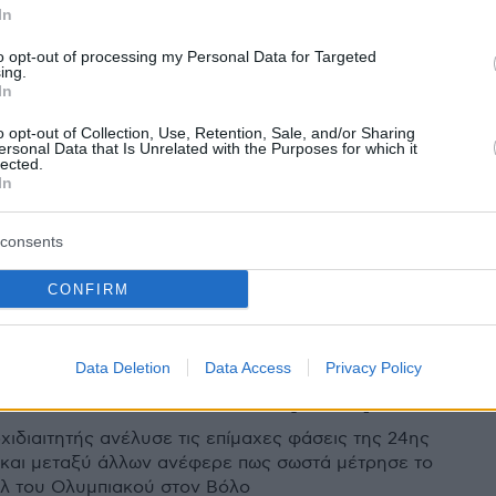
In
μπεργκ: «Πέναλτι για τον
to opt-out of processing my Personal Data for Targeted
ing.
το με την ΑΕΚ - Σωστό αυτό
In
ρε ο ΠΑΣ με Ολυμπιακό»
o opt-out of Collection, Use, Retention, Sale, and/or Sharing
ersonal Data that Is Unrelated with the Purposes for which it
lected.
η ότι έπρεπε να δοθεί πέναλτι στον Ατρόμητο στο
In
την ΑΕΚ, ενώ σωστά καταλογίστηκε τέτοιο στο χέρι του
στο ΠΑΣ-Ολυμπιακός, έκανε στην ανάλυσή του ο
consents
νμπεργκ
CONFIRM
4
6
μπεργκ: «Καθαρό το γκολ του
Data Deletion
Data Access
Privacy Policy
ακού, σωστά κατακυρώθηκε»
χιδιαιτητής ανέλυσε τις επίμαχες φάσεις της 24ης
 και μεταξύ άλλων ανέφερε πως σωστά μέτρησε το
λ του Ολυμπιακού στον Βόλο