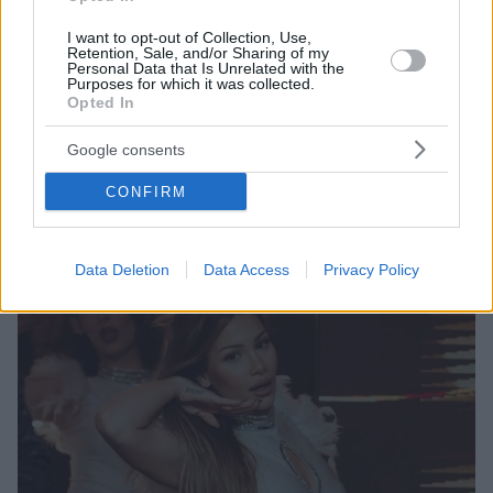
I want to opt-out of Collection, Use,
Retention, Sale, and/or Sharing of my
Personal Data that Is Unrelated with the
Purposes for which it was collected.
Opted In
18
01.07.2025, 09:04
Βίντεο: Η Ρία Ελληνίδου και η viral χορεύτριά της σε
Google consents
τουρκικούς ρυθμούς
CONFIRM
Η Μαρία Δήμητρα Κολυμπάρη δημοσίευσε βίντεο στο
TikTok χορεύοντας μαζί με την τραγουδίστρια
Data Deletion
Data Access
Privacy Policy