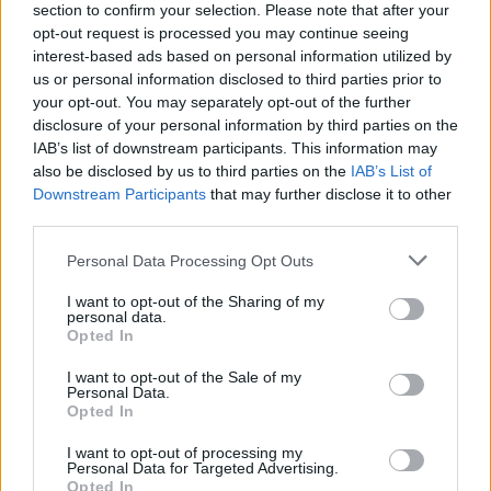
section to confirm your selection. Please note that after your
γιατί φοβόμουν για τη ζωή μου»
opt-out request is processed you may continue seeing
Ζω ακόμα με τον φόβο, ήταν μια σχέση χειριστική,
interest-based ads based on personal information utilized by
πρόσθεσε η χορεύτρια
us or personal information disclosed to third parties prior to
your opt-out. You may separately opt-out of the further
disclosure of your personal information by third parties on the
IAB’s list of downstream participants. This information may
also be disclosed by us to third parties on the
IAB’s List of
Downstream Participants
that may further disclose it to other
third parties.
Please note that this website/app uses one or more Google
Personal Data Processing Opt Outs
services and may gather and store information including but
not limited to your visit or usage behaviour. You may click to
I want to opt-out of the Sharing of my
personal data.
grant or deny consent to Google and its third-party tags to
Opted In
use your data for below specified purposes in below Google
consent section.
I want to opt-out of the Sale of my
Personal Data.
Opted In
I want to opt-out of processing my
Personal Data for Targeted Advertising.
Opted In