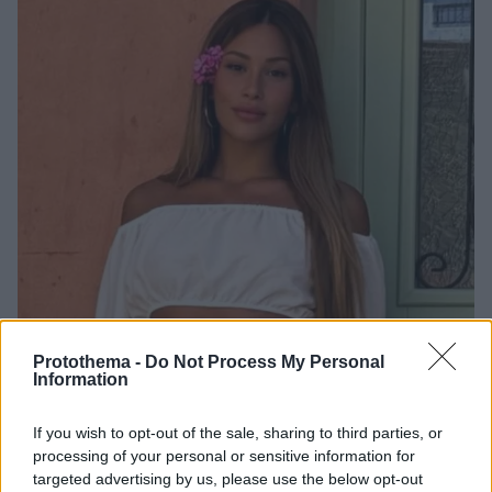
Protothema -
Do Not Process My Personal
Information
If you wish to opt-out of the sale, sharing to third parties, or
27
06.07.2025, 12:34
processing of your personal or sensitive information for
Μαρία Δήμητρα Κολυμπάρη: Ο χορός, η σχέση της με τη
targeted advertising by us, please use the below opt-out
μαγειρική και η κακοποιητική σχέση - «Πήγα στη ΓΑΔΑ