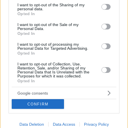
not limited to your visit or usage behaviour. You may click to
I want to opt-out of the Sharing of my
personal data.
grant or deny consent to Google and its third-party tags to
Opted In
use your data for below specified purposes in below Google
consent section.
I want to opt-out of the Sale of my
Personal Data.
Opted In
I want to opt-out of processing my
Personal Data for Targeted Advertising.
Opted In
I want to opt-out of Collection, Use,
Retention, Sale, and/or Sharing of my
Personal Data that Is Unrelated with the
1
05.08.2023, 02:23
Purposes for which it was collected.
Opted In
Άνετη πρόκριση για τη Σάκκαρη στα ημιτελικά στην
Ουάσινγκτον, 2-0 την Κίς - Δείτε βίντεο
Google consents
Η Ελληνίδα τενίστρια τρεις ώρες μετά τη νίκη της επί
της Λέιλα Φερνάντεζ, υπέταξε και τη Μάντισον Κις -
CONFIRM
Στα ημιτελικά στο 500άρι τουρνουά θα αναμετρηθεί
με την Τζέσικα Πεγκούλα
Data Deletion
Data Access
Privacy Policy