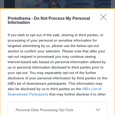
Protothema -
Do Not Process My Personal
Information
21.08.2024, 22:19
If you wish to opt-out of the sale, sharing to third parties, or
Προπονήθηκε με την Κις στη Νέα Υόρκη η Σάκκαρη -
processing of your personal or sensitive information for
Βίντεο
targeted advertising by us, please use the below opt-out
Η Μαρία Σάκκαρη ετοιμάζεται για την 10η συμμετοχή
section to confirm your selection. Please note that after your
opt-out request is processed you may continue seeing
της στο US Open το οποίο αρχίζει την Δευτέρα
interest-based ads based on personal information utilized by
us or personal information disclosed to third parties prior to
your opt-out. You may separately opt-out of the further
disclosure of your personal information by third parties on the
IAB’s list of downstream participants. This information may
also be disclosed by us to third parties on the
IAB’s List of
Downstream Participants
that may further disclose it to other
third parties.
Please note that this website/app uses one or more Google
Personal Data Processing Opt Outs
services and may gather and store information including but