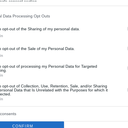
ogle consent section.
ετικότητα
τεο κλιπ – Η δημιουργός του τραγουδιού αφηγείται
l Data Processing Opt Outs
ιστορία αγάπης και την χαρίζει στο κοινό με ένα
μμα που καθόταν για καιρό χειρόγραφο στο συρτάρι
o opt-out of the Sharing of my personal data.
In
o opt-out of the Sale of my Personal Data.
3
In
tothema.gr μπήκε στις πρόβες
to opt-out of processing my Personal Data for Targeted
σίλη Παπακωνσταντίνου
ing.
In
 κάθε μέρα, το ταξίδι με το κοινό», λέει ο σπουδαίος
o opt-out of Collection, Use, Retention, Sale, and/or Sharing
– Δείτε βίντεο και φωτογραφίες από τις πρόβες – Ο
ersonal Data that Is Unrelated with the Purposes for which it
βος» μία μέρα πριν από την πρεμιέρα του μιλάει για
lected.
In
αββάτου» που ετοιμάζει στην Άνοδο από τις 2
consents
CONFIRM