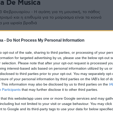
ja De Musica
3 Φεβρουαρίου - Η αγάπη για τη μουσική, το πάθος
τρισμό και η επιθυμία για το μοίρασμα είναι τα κοινά
α μια ωραία βραδιά
ma -
Do Not Process My Personal Information
υσική βραδιά γεμάτη εκπλήξεις
to opt-out of the sale, sharing to third parties, or processing of your per
ρχιτεκτονική
formation for targeted advertising by us, please use the below opt-out s
r selection. Please note that after your opt-out request is processed y
όζη και ο Απόστολος Μάγγανος θα παρουσιάσουν
eing interest-based ads based on personal information utilized by us or
υή 21 Απριλίου την παράσταση «Τα τραγούδια μια
disclosed to third parties prior to your opt-out. You may separately opt-
losure of your personal information by third parties on the IAB’s list of
. This information may also be disclosed by us to third parties on the
IA
Participants
that may further disclose it to other third parties.
3
Στυλιανού – Για πάντα: Ένα
 that this website/app uses one or more Google services and may gath
including but not limited to your visit or usage behaviour. You may click 
ι για την αγάπη και τη
 to Google and its third-party tags to use your data for below specifi