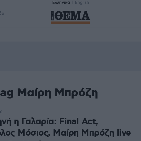
Ελληνικά
English
δα
tag Μαίρη Μπρόζη
30
νή η Γαλαρία: Final Act,
λος Μόσιος, Μαίρη Μπρόζη live