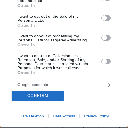
personal data.
grant or deny consent to Google and its third-party tags to
Opted In
use your data for below specified purposes in below Google
consent section.
I want to opt-out of the Sale of my
Personal Data.
Opted In
I want to opt-out of processing my
Personal Data for Targeted Advertising.
Opted In
I want to opt-out of Collection, Use,
Retention, Sale, and/or Sharing of my
Personal Data that Is Unrelated with the
Purposes for which it was collected.
Opted In
Google consents
22.11.2021, 19:34
CONFIRM
Αποφυλακίστηκε ο Μάικλ Κόεν, ο πρώην προσωπικός
δικηγόρος του Ντόναλντ Τραμπ
Μιλώντας στους δημοσιογράφους έξω από το
Data Deletion
Data Access
Privacy Policy
Περιφερειακό Δικαστήριο του Μανχάταν, ότι
σκοπεύει να συνεργαστεί με τις υπηρεσίες επιβολής