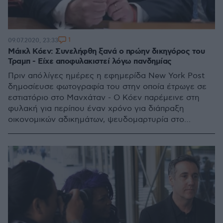
1
09.07.2020, 23:33
Μάικλ Κόεν: Συνελήφθη ξανά ο πρώην δικηγόρος του
Τραμπ - Είχε αποφυλακιστεί λόγω πανδημίας
Πριν από λίγες ημέρες η εφημερίδα New York Post
δημοσίευσε φωτογραφία του στην οποία έτρωγε σε
εστιατόριο στο Μανχάταν - Ο Κόεν παρέμεινε στη
φυλακή για περίπου έναν χρόνο για διάπραξη
οικονομικών αδικημάτων, ψευδομαρτυρία στο
Κογκρέσο και επειδή πλήρωσε για να εξασφαλίσει τη
σιωπή δύο γυναικών που ισχυρίζονταν ότι είχαν
σεξουαλικές επαφές με τον Τραμπ