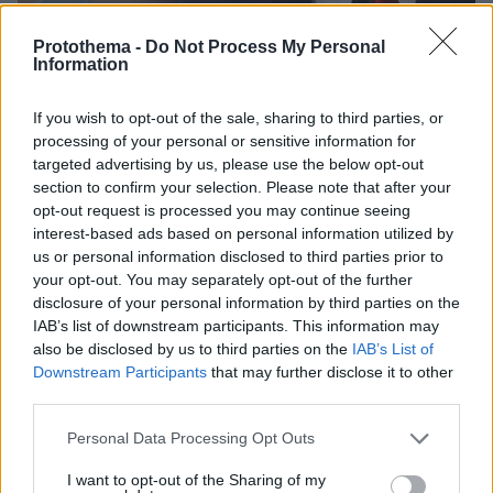
Protothema -
Do Not Process My Personal
Information
If you wish to opt-out of the sale, sharing to third parties, or
processing of your personal or sensitive information for
targeted advertising by us, please use the below opt-out
1
10.03.2023, 07:35
section to confirm your selection. Please note that after your
Ο Τραμπ θα καταθέσει ενώπιον δικαστηρίου για τα
opt-out request is processed you may continue seeing
χρήματα που έλαβε η πορνοστάρ Στόρμι Ντάνιελς
interest-based ads based on personal information utilized by
us or personal information disclosed to third parties prior to
Η διαδικασία αυτή ενδέχεται να οδηγήσει στην
your opt-out. You may separately opt-out of the further
απαγγελία κατηγοριών σε βάρος του, γράφουν τα
disclosure of your personal information by third parties on the
αμερικανικά ΜΜΕ
IAB’s list of downstream participants. This information may
also be disclosed by us to third parties on the
IAB’s List of
Downstream Participants
that may further disclose it to other
third parties.
Please note that this website/app uses one or more Google
Personal Data Processing Opt Outs
services and may gather and store information including but
not limited to your visit or usage behaviour. You may click to
I want to opt-out of the Sharing of my