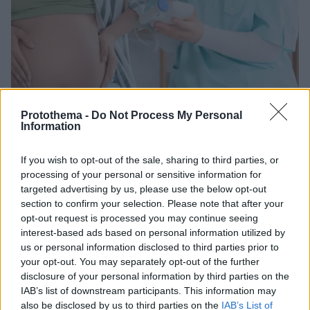
Protothema -
Do Not Process My Personal
1
03.02.2026, 11:43
Information
Γεωργιάδης: Δεν πρόκειται να αλλάξει τίποτα για τις
μαίες, κακώς δημιουργείται ανησυχία
If you wish to opt-out of the sale, sharing to third parties, or
Τις τελευταίες ημέρες υπήρξαν αντιδράσεις για το
processing of your personal or sensitive information for
καθηκοντολόγιο που φερόταν να εξετάζει το
targeted advertising by us, please use the below opt-out
υπουργείο Υγείας και απαγορεύει την αυτόνομη
section to confirm your selection. Please note that after your
διενέργεια φυσιολογικού τοκετού από μαίες στην
opt-out request is processed you may continue seeing
Πρωτοβάθμια Φροντίδα Υγείας
interest-based ads based on personal information utilized by
us or personal information disclosed to third parties prior to
your opt-out. You may separately opt-out of the further
disclosure of your personal information by third parties on the
IAB’s list of downstream participants. This information may
also be disclosed by us to third parties on the
IAB’s List of