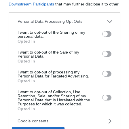
Downstream Participants
that may further disclose it to other
third parties.
Please note that this website/app uses one or more Google
Personal Data Processing Opt Outs
services and may gather and store information including but
not limited to your visit or usage behaviour. You may click to
I want to opt-out of the Sharing of my
personal data.
grant or deny consent to Google and its third-party tags to
Opted In
use your data for below specified purposes in below Google
consent section.
I want to opt-out of the Sale of my
Personal Data.
Opted In
I want to opt-out of processing my
Personal Data for Targeted Advertising.
Opted In
I want to opt-out of Collection, Use,
Retention, Sale, and/or Sharing of my
Personal Data that Is Unrelated with the
Purposes for which it was collected.
1
01.02.2026, 22:59
Opted In
Οι μαίες λένε «όχι» στο νέο καθηκοντολόγιο –
«Υποβαθμίζεται ο ρόλος μας, πλήγμα για τη Δημόσια
Google consents
Υγεία»