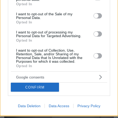
grant or deny consent to Google and its third-party tags to
Opted In
use your data for below specified purposes in below Google
consent section.
I want to opt-out of the Sale of my
Personal Data.
Opted In
I want to opt-out of processing my
Personal Data for Targeted Advertising.
Opted In
I want to opt-out of Collection, Use,
Retention, Sale, and/or Sharing of my
Personal Data that Is Unrelated with the
Purposes for which it was collected.
02.08.2023, 18:18
Opted In
Νέος συναγερμός για ελεύθερο λιοντάρι στη Γερμανία -
Αποδείχθηκε... λούτρινο
Google consents
Κάτοικος στο δυτικό Βερολίνο ανέφερε ότι είδε
CONFIRM
επικίνδυνο αιλουροειδές σε πάρκο - Οι αστυνομικοί
διαπίστωσαν ότι επρόκειτο για ψεύτικο ζώο
Data Deletion
Data Access
Privacy Policy