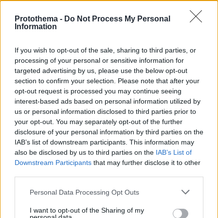
Protothema -
Do Not Process My Personal
Information
If you wish to opt-out of the sale, sharing to third parties, or
37
18.08.2023, 08:08
processing of your personal or sensitive information for
Εξαφανίστηκε... λούτρινο πάντα στο Πήλιο - Δίνουν
targeted advertising by us, please use the below opt-out
αμοιβή σε όποιον το βρει
section to confirm your selection. Please note that after your
«Δεν μπορώ να κοιμηθώ χωρίς αυτόν» λέει το μικρό
opt-out request is processed you may continue seeing
αγοράκι
interest-based ads based on personal information utilized by
us or personal information disclosed to third parties prior to
your opt-out. You may separately opt-out of the further
disclosure of your personal information by third parties on the
IAB’s list of downstream participants. This information may
also be disclosed by us to third parties on the
IAB’s List of
Downstream Participants
that may further disclose it to other
third parties.
Please note that this website/app uses one or more Google
Personal Data Processing Opt Outs
services and may gather and store information including but
not limited to your visit or usage behaviour. You may click to
I want to opt-out of the Sharing of my
personal data.