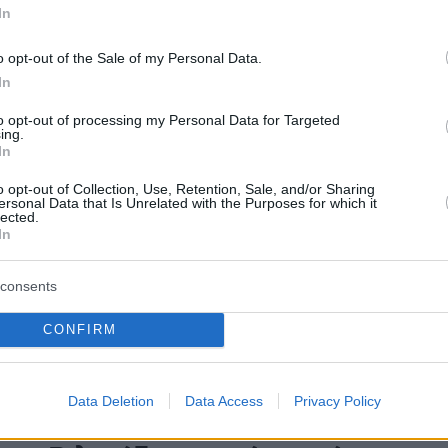
In
εις στο Final Four της
gue και να κερδίζεις τον τίτλο
o opt-out of the Sale of my Personal Data.
In
εχνικός του Παναθηναϊκού AKTOR τόνισε ότι η ομάδα
τιμά την Μπάγερν Μονάχου
to opt-out of processing my Personal Data for Targeted
ing.
In
o opt-out of Collection, Use, Retention, Sale, and/or Sharing
ersonal Data that Is Unrelated with the Purposes for which it
μένη η επέμβαση στο γόνατο
lected.
In
λντόζα
ε χωρίς απρόοπτα η επέμβαση στο γόνατο του
consents
τόζα ο οποίος αναμένεται να επιστρέψει μετά από 6
CONFIRM
5
Data Deletion
Data Access
Privacy Policy
ιο πλήγμα στον Παναθηναϊκό