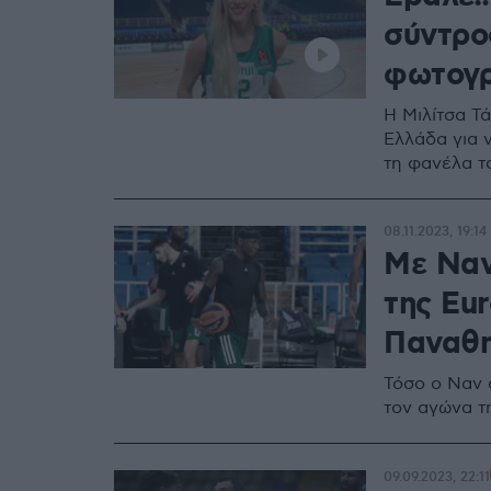
σύντρο
φωτογρ
Η Μιλίτσα Τά
Ελλάδα για 
τη φανέλα τ
08.11.2023, 19:14
Με Ναν 
της Eu
Παναθη
Τόσο ο Ναν 
τον αγώνα 
09.09.2023, 22:11