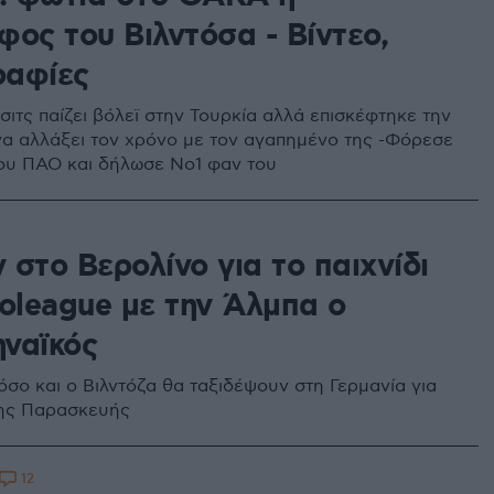
φος του Βιλντόσα - Βίντεο,
αφίες
σιτς παίζει βόλεϊ στην Τουρκία αλλά επισκέφτηκε την
να αλλάξει τον χρόνο με τον αγαπημένο της -Φόρεσε
ου ΠΑΟ και δήλωσε Νο1 φαν του
στο Βερολίνο για το παιχνίδι
roleague με την Άλμπα ο
ναϊκός
όσο και ο Βιλντόζα θα ταξιδέψουν στη Γερμανία για
της Παρασκευής
12