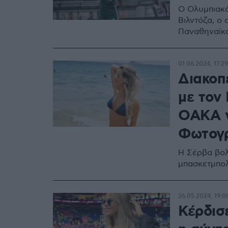
Ο Ολυμπιακό
Βιλντόζα, ο 
Παναθηναϊκ
01.06.2024, 17:29
Διακοπ
με τον 
ΟΑΚΑ γ
Φωτογ
Η Σέρβα βολ
μπασκετμπολ
26.05.2024, 19:0
Κέρδισ