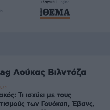
Ελληνικά
English
δα
tag Λούκας Βιλντόζα
3
κός: Τι ισχύει με τους
τισμούς των Γουόκαπ, Έβανς,