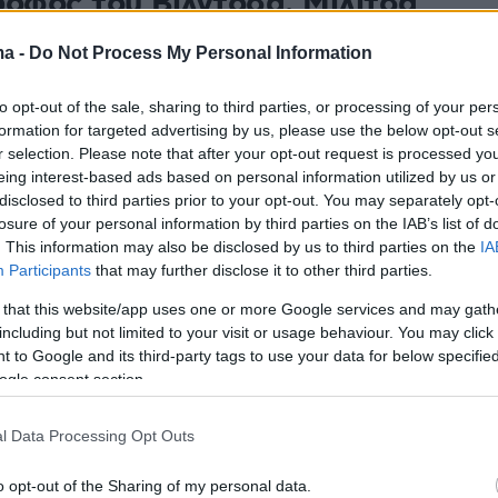
ροφος του Βιλντόσα, Μίλιτσα
 - Φωτογραφίες
ma -
Do Not Process My Personal Information
εϊμπολίστρια ακολούθησε τον Αργεντινό
to opt-out of the sale, sharing to third parties, or processing of your per
ίστα του Παναθηναϊκού στο Βερολίνο για το Final-4
formation for targeted advertising by us, please use the below opt-out s
gue
r selection. Please note that after your opt-out request is processed y
eing interest-based ads based on personal information utilized by us or
disclosed to third parties prior to your opt-out. You may separately opt-
18
losure of your personal information by third parties on the IAB’s list of
ική απόδραση στο Ναύπλιο για
. This information may also be disclosed by us to third parties on the
IA
ντόσα και την βολεϊμπολίστρια
Participants
that may further disclose it to other third parties.
φό του - Φωτογραφίες
 that this website/app uses one or more Google services and may gath
including but not limited to your visit or usage behaviour. You may click 
 to Google and its third-party tags to use your data for below specifi
ολίστας του Παναθηναϊκού και η Μιλίτσα Τάσιτς
ogle consent section.
ρφες στιγμές σε Ναύπλιο και Μυκήνες
l Data Processing Opt Outs
1
1
 Για εμένα το μόνο ρεκόρ είναι
o opt-out of the Sharing of my personal data.