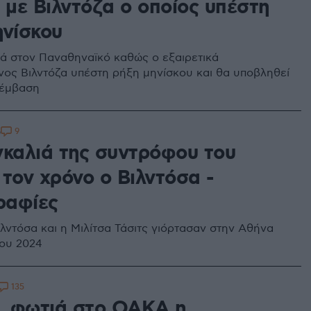
με Βιλντόζα ο οποίος υπέστη
ηνίσκου
ά στον Παναθηναϊκό καθώς ο εξαιρετικά
ος Βιλντόζα υπέστη ρήξη μηνίσκου και θα υποβληθεί
πέμβαση
9
6
γκαλιά της συντρόφου του
τον χρόνο ο Βιλντόσα -
ραφίες
λντόσα και η Μιλίτσα Τάσιτς γιόρτασαν στην Αθήνα
του 2024
135
.. φωτιά στο ΟΑΚΑ η