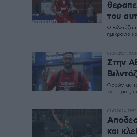
θεραπε
του αυτ
Ο Βιλντόζα τ
ημικρανία κ
08.07.2024, 07:4
Στην Α
Βιλντό
Φορώντας τα
χώρα μας, α
01.07.2024, 17:50
Αποδεσ
και κλε