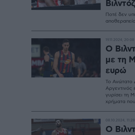
Βιλντόζ
Ποτέ δεν υπ
αποθεραπεία
19.11.2024, 20:08
Ο Βιλντ
με τη Μ
ευρώ
Το Ανώτατο 
Αργεντινός 
γυρίσει τη 
χρήματα που
08.10.2024, 11:28
Ο Βιλν