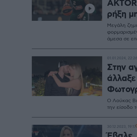
AKTOR 
ρήξη μ
Μεγάλη ζημι
φορμαρισμέν
άμεσα σε ε
01.01.2024, 22:2
Στην α
άλλαξε 
Φωτογ
Ο Λούκας Βι
την είσοδο 
30.12.2023, 19:17
Έβαλε.