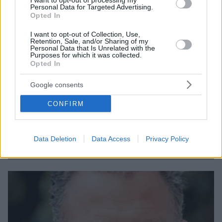
I want to opt-out of processing my
Personal Data for Targeted Advertising.
Opted In
I want to opt-out of Collection, Use,
Retention, Sale, and/or Sharing of my
Personal Data that Is Unrelated with the
Purposes for which it was collected.
Opted In
Google consents
6
13.09.2022, 22:06
«Λύγισε» στον αέρα ο Άγγελος Αντωνόπουλος για τον
CONFIRM
θάνατο του Κώστα Καζάκου
«Ήταν άνδρας με το άλφα κεφαλαίο» τόνισε, μεταξύ
άλλων, ο Γιάννης Βογιατζής - Δείτε όσα
Data Deletion
Data Access
Privacy Policy
είπαν ηθοποιοί για τον θάνατό του