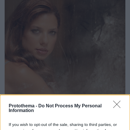
Protothema -
Do Not Process My Personal
Information
5
13.10.2022, 06:43
If you wish to opt-out of the sale, sharing to third parties, or
Ηλιάνα Μαυρομάτη: «Τα 80s δεν ήταν μόνο πίστα και