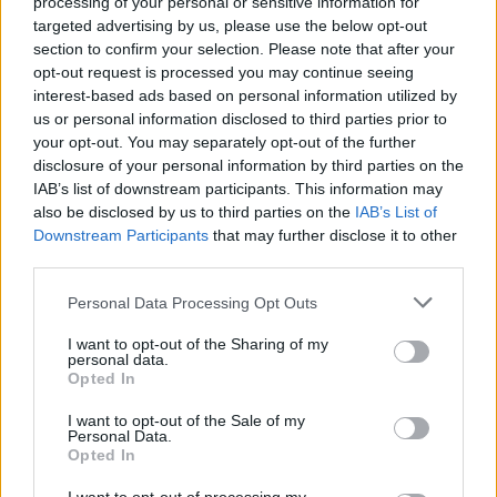
processing of your personal or sensitive information for
βάτες»
targeted advertising by us, please use the below opt-out
section to confirm your selection. Please note that after your
Η ταλαντούχα θεατρική κυρίως ηθοποιός επιστρέφει
opt-out request is processed you may continue seeing
στην τηλεόραση με την πολυαναμενόμενη σειρά του
interest-based ads based on personal information utilized by
ALPHA «Αυτή η νύχτα μένει», φωτογραφίζεται στο
us or personal information disclosed to third parties prior to
«Gala» για το πρώτο της εξώφυλλο και μιλάει για την
your opt-out. You may separately opt-out of the further
εφηβική της επανάσταση, τον έρωτα σήμερα και τη
disclosure of your personal information by third parties on the
δεκαετία που μένει ανεξίτηλη στη μνήμη μας
IAB’s list of downstream participants. This information may
also be disclosed by us to third parties on the
IAB’s List of
Downstream Participants
that may further disclose it to other
third parties.
Please note that this website/app uses one or more Google
Personal Data Processing Opt Outs
services and may gather and store information including but
not limited to your visit or usage behaviour. You may click to
I want to opt-out of the Sharing of my
personal data.
grant or deny consent to Google and its third-party tags to
Opted In
use your data for below specified purposes in below Google
consent section.
I want to opt-out of the Sale of my
Personal Data.
Opted In