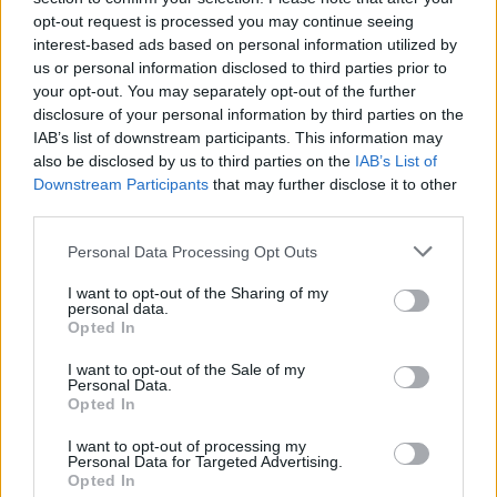
Πάνο Τριανταφύλλου
opt-out request is processed you may continue seeing
interest-based ads based on personal information utilized by
«Πίστευα ότι θα το πάρουν τα παιδιά» επισήμανε ο
us or personal information disclosed to third parties prior to
Λευτέρης Μητσόπουλος
your opt-out. You may separately opt-out of the further
disclosure of your personal information by third parties on the
IAB’s list of downstream participants. This information may
also be disclosed by us to third parties on the
IAB’s List of
Downstream Participants
that may further disclose it to other
third parties.
Please note that this website/app uses one or more Google
Personal Data Processing Opt Outs
services and may gather and store information including but
not limited to your visit or usage behaviour. You may click to
I want to opt-out of the Sharing of my
personal data.
grant or deny consent to Google and its third-party tags to
Opted In
use your data for below specified purposes in below Google
consent section.
I want to opt-out of the Sale of my
Personal Data.
Opted In
I want to opt-out of processing my
Personal Data for Targeted Advertising.
Opted In