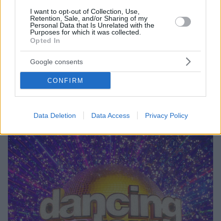
I want to opt-out of Collection, Use,
Retention, Sale, and/or Sharing of my
Personal Data that Is Unrelated with the
Purposes for which it was collected.
Opted In
11.04.2022, 18:17
Google consents
O Γρηγόρης Αρναούτογλου υποδέχεται στο «The 2Night
Show» τον Μανώλη Γκίνη και τον Λευτέρη Μητσόπουλο
CONFIRM
Απόψε τα μεσάνυχτα και κάθε Δευτέρα, Τρίτη και
Τετάρτη
Data Deletion
Data Access
Privacy Policy