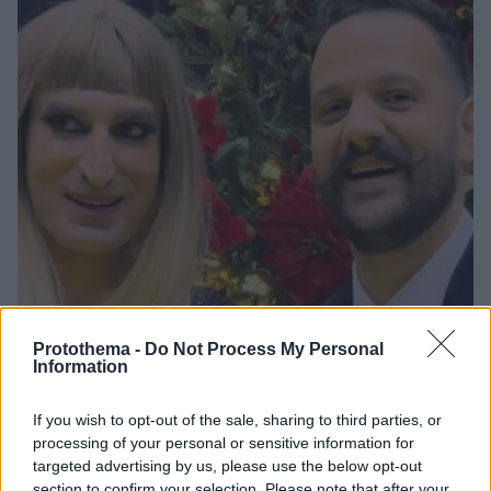
Protothema -
Do Not Process My Personal
Information
If you wish to opt-out of the sale, sharing to third parties, or
03.01.2023, 11:49
processing of your personal or sensitive information for
Λευτέρης Μητσόπουλος για J2US: Ίσως η Φωτεινή
targeted advertising by us, please use the below opt-out
Δάρρα να πειράχτηκε λίγο που δεν πήραν τη νίκη με τον
section to confirm your selection. Please note that after your