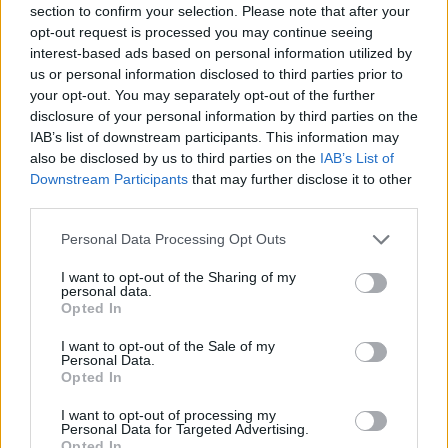
section to confirm your selection. Please note that after your
opt-out request is processed you may continue seeing
interest-based ads based on personal information utilized by
us or personal information disclosed to third parties prior to
your opt-out. You may separately opt-out of the further
disclosure of your personal information by third parties on the
IAB’s list of downstream participants. This information may
also be disclosed by us to third parties on the
IAB’s List of
Downstream Participants
that may further disclose it to other
third parties.
Please note that this website/app uses one or more Google
Personal Data Processing Opt Outs
services and may gather and store information including but
7
05.04.2025, 09:19
not limited to your visit or usage behaviour. You may click to
I want to opt-out of the Sharing of my
Η σκοτεινή πλευρά του TikTok Live - Όταν το διαδίκτυο
personal data.
grant or deny consent to Google and its third-party tags to
γίνεται όπλο εκφοβισμού
Opted In
use your data for below specified purposes in below Google
Στο TikTok μπορεί κάποιος να βρει live μεταδόσεις
consent section.
I want to opt-out of the Sale of my
από χρήστες που βρίζουν, χλευάζουν, απειλούν και
Personal Data.
Opted In
γενικώς προωθούν ένα βίαιο και τοξικό πρότυπο,
επηρεάζοντας αρνητικά τη νέα γενιά
I want to opt-out of processing my
Personal Data for Targeted Advertising.
Opted In