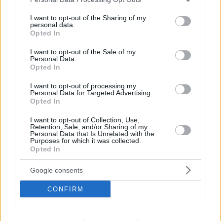
Συνελήφθη 47χρονος στη Λαυρεωτική μετά από
services and may gather and store information including but
καταγγελία 16χρονου για ασέλγεια
not limited to your visit or usage behaviour. You may click to
I want to opt-out of the Sharing of my
personal data.
grant or deny consent to Google and its third-party tags to
Ο 47χρονος φέρεται να έχει συγγενική σχέση με τον
Opted In
use your data for below specified purposes in below Google
16χρονο
consent section.
I want to opt-out of the Sale of my
Personal Data.
Opted In
I want to opt-out of processing my
Personal Data for Targeted Advertising.
Opted In
I want to opt-out of Collection, Use,
Retention, Sale, and/or Sharing of my
Personal Data that Is Unrelated with the
Purposes for which it was collected.
Opted In
Google consents
CONFIRM