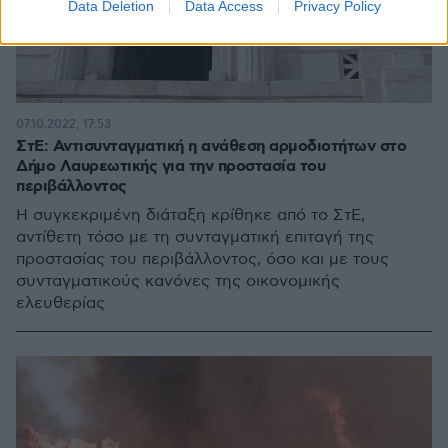
Data Deletion
Data Access
Privacy Policy
07.10.2022, 17:53
ΣτΕ: Αντισυνταγματική η ανάθεση αρμοδιοτήτων στο
Δήμο Λαυρεωτικής για την προστασία του
περιβάλλοντος
Η συγκεκριμένη διάταξη κρίθηκε από το ΣτΕ,
αντίθετη τόσο με τη συνταγματική επιταγή της
προστασίας του περιβάλλοντος, όσο και με τους
συνταγματικούς κανόνες της οικονομικής
ελευθερίας