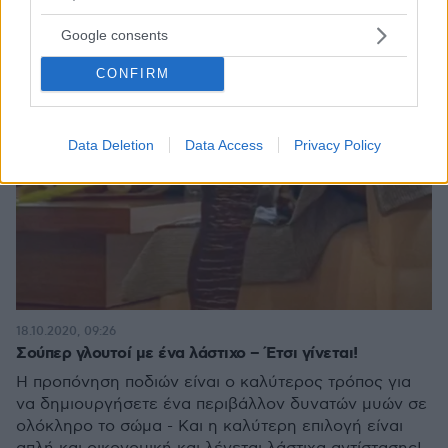
Google consents
CONFIRM
Data Deletion
Data Access
Privacy Policy
18.10.2020, 09:26
Σούπερ γλουτοί με ένα λάστιχο – Έτσι γίνεται!
Η προπόνηση ποδιών είναι ο καλύτερος τρόπος για
να δημιουργήσετε ένα περιβάλλον δυνατών μυών σε
ολόκληρο το σώμα - Και η καλύτερη επιλογή είναι