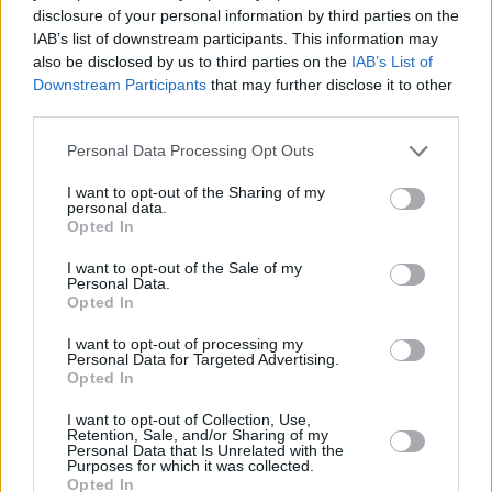
disclosure of your personal information by third parties on the
IAB’s list of downstream participants. This information may
also be disclosed by us to third parties on the
IAB’s List of
Downstream Participants
that may further disclose it to other
third parties.
23.10.2023, 09:08
Please note that this website/app uses one or more Google
Personal Data Processing Opt Outs
Έξι ασκήσεις με λάστιχα για δυνατή πλάτη και σμιλεμένο
services and may gather and store information including but
σώμα
not limited to your visit or usage behaviour. You may click to
I want to opt-out of the Sharing of my
personal data.
grant or deny consent to Google and its third-party tags to
Έξι ασκήσεις με λάστιχο μπορούν να μας χαρίσουν
Opted In
use your data for below specified purposes in below Google
ένα σμιλεμένο και δυνατό σώμα, δίνοντας έμφαση
consent section.
I want to opt-out of the Sale of my
στους μύες της πλάτης και της ράχης. Το workout
Personal Data.
προτείνει η καθηγήτρια φυσικής αγωγής Ελευθερία
Opted In
Αναγνωστοπούλου
I want to opt-out of processing my
Personal Data for Targeted Advertising.
Opted In
I want to opt-out of Collection, Use,
Retention, Sale, and/or Sharing of my
Personal Data that Is Unrelated with the
Purposes for which it was collected.
Opted In