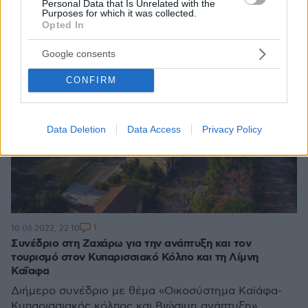
Personal Data that Is Unrelated with the
Purposes for which it was collected.
Opted In
Google consents
CONFIRM
Data Deletion
Data Access
Privacy Policy
1
10.06.2022, 22:10
Συνέδριο στη Ζαχάρω για την ανάπτυξη και τον
τουρισμό στον Κυπαρισσιακό Κόλπο και τη Λίμνη
Καΐαφα
Διήμερο συνέδριο με θέμα «Οικοσύστημα Καϊάφα-
Κυπαρισσιακός κόλπος και Βιώσιμη ανάπτυξη»