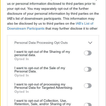
us or personal information disclosed to third parties prior to
your opt-out. You may separately opt-out of the further
disclosure of your personal information by third parties on the
IAB’s list of downstream participants. This information may
also be disclosed by us to third parties on the
IAB’s List of
6
13.06.2022, 21:32
Downstream Participants
that may further disclose it to other
Ναι στην προστασία του περιβάλλοντος, όχι στα
third parties.
εμπόδια στην ανάπτυξη του τόπου μας, λέει ο δήμαρχος
Ζαχάρως
Please note that this website/app uses one or more Google
Personal Data Processing Opt Outs
services and may gather and store information including but
Ο δήμαρχος Κώστας Αλεξανδρόπουλος για τα
not limited to your visit or usage behaviour. You may click to
I want to opt-out of the Sharing of my
συμπεράσματα του 1ου Συνεδρίου του Δήμου
personal data.
grant or deny consent to Google and its third-party tags to
Ζαχάρως «Οικοσύστημα Καϊάφα - Κυπαρισσιακός
Opted In
use your data for below specified purposes in below Google
Κόλπος - Βιώσιμη ανάπτυξη» - Τα 8+1 σημεία του
consent section.
I want to opt-out of the Sale of my
Προεδρικού Διατάγματος του 2018 που εμποδίζουν
Personal Data.
τις αναπτυξιακές προοπτικές της περιοχής
Opted In
I want to opt-out of processing my
Personal Data for Targeted Advertising.
Opted In
I want to opt-out of Collection, Use,
Retention, Sale, and/or Sharing of my