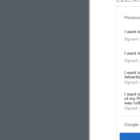
in below Go
Persona
I want t
Opted 
I want t
Opted 
I want 
Advertis
Opted 
I want t
of my P
was col
Opted 
Google 