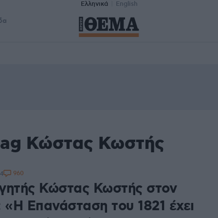
Ελληνικά
English
δα
tag Κώστας Κωστής
960
04
γητής Κώστας Κωστής στον
: «Η Επανάσταση του 1821 έχει