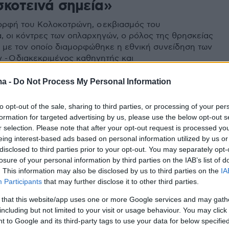
σκοτεινά σημεία»
ορφή του Κολοκοτρώνη, ο εκβιασμός του
 οι κόντρες των οπλαρχηγών, ο ρόλος της θρησκείας
ς με τον οποίο διαμορφώθηκε η εθνική συνείδηση των
 - Ο διακεκριμένος καθηγητής και
εξιστορεί άγνωστες πλευρές της Επανάστασης
ma -
Do Not Process My Personal Information
72
to opt-out of the sale, sharing to third parties, or processing of your per
ας Κωστής στον Δανίκα:
formation for targeted advertising by us, please use the below opt-out s
r selection. Please note that after your opt-out request is processed y
 λεγόταν αριστερός δεν θέλει
eing interest-based ads based on personal information utilized by us or
disclosed to third parties prior to your opt-out. You may separately opt-
ται πλέον
losure of your personal information by third parties on the IAB’s list of
. This information may also be disclosed by us to third parties on the
IA
ένος συγγραφέας και καθηγητής Οικονομικής
Participants
that may further disclose it to other third parties.
άει για τις εξελίξεις στον ΣΥΡΙΖΑ - «Ο Μητσοτάκης
οοδευτικός από τον ΣΥΡΙΖΑ, το ΠΑΣΟΚ και τους “11”»
 that this website/app uses one or more Google services and may gath
including but not limited to your visit or usage behaviour. You may click 
 to Google and its third-party tags to use your data for below specifi