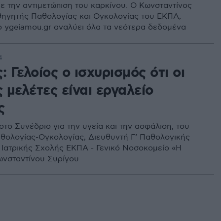
ε την αντιμετώπιση του καρκίνου. Ο Κωνσταντίνος
θηγητής Παθολογίας και Ογκολογίας του ΕΚΠΑ,
ο ygeiamou.gr αναλύει όλα τα νεότερα δεδομένα
4
: Γελοίος ο ισχυρισμός ότι οι
ς μελέτες είναι εργαλείο
ς
το Συνέδριο για την υγεία και την ασφάλιση, του
θολογίας-Ογκολογίας, Διευθυντή Γ’ Παθολογικής
ς Ιατρικής Σχολής ΕΚΠΑ - Γενικό Νοσοκομείο «Η
ωνσταντίνου Συρίγου