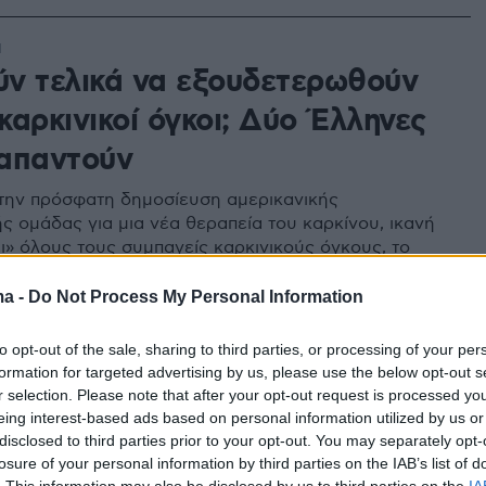
1
ν τελικά να εξουδετερωθούν
 καρκινικοί όγκοι; Δύο Έλληνες
 απαντούν
την πρόσφατη δημοσίευση αμερικανικής
ής ομάδας για μια νέα θεραπεία του καρκίνου, ικανή
ι» όλους τους συμπαγείς καρκινικούς όγκους, το
νθηκε σε δύο Έλληνες ειδικούς, έγκριτους
ογκολόγους και συζήτησε μαζί τους τα δεδομένα και
ma -
Do Not Process My Personal Information
κή της νέας θεραπείας
to opt-out of the sale, sharing to third parties, or processing of your per
1
formation for targeted advertising by us, please use the below opt-out s
γία: Η θεραπευτική τακτική που
r selection. Please note that after your opt-out request is processed y
eing interest-based ads based on personal information utilized by us or
λύση στους «δύσκολους»
disclosed to third parties prior to your opt-out. You may separately opt-
losure of your personal information by third parties on the IAB’s list of
ους