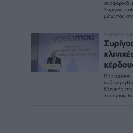
αναφορικά μ
Συρίγος, κα
μιλώντας στ
18.02.2020, 18:0
Συρίγος
κλινικέ
κέρδου
Παρέμβαση σ
καθηγητή Πα
Κλινικής τη
Σωτηρία», Κ