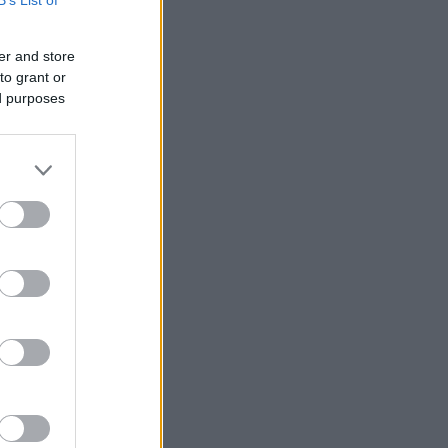
B’s List of
er and store
to grant or
ed purposes