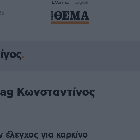
Ελληνικά
English
δα
ίγος
tag Κωνσταντίνος
4
 έλεγχος για καρκίνο