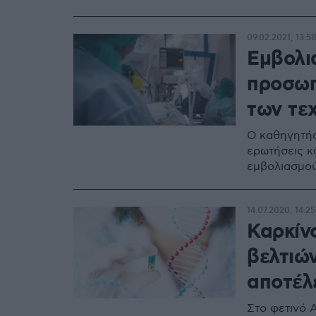
09.02.2021, 13:5
Εμβολια
προσωπ
των τε
Ο καθηγητής
ερωτήσεις κ
εμβολιασμο
14.07.2020, 14:25
Καρκίνο
βελτιώ
αποτέλ
Στο φετινό 