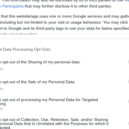
. This information may also be disclosed by us to third parties on the
IA
Participants
that may further disclose it to other third parties.
νος Συρίγος,, καθηγητής Παθολογίας και Ογκολογίας
ς Σχολής Αθηνών αναλύει στο ygeiamou.gr τα οφέλη
 that this website/app uses one or more Google services and may gath
ευμένης Ιατρικής στην Ογκολογία - Δείτε το βίντεο
including but not limited to your visit or usage behaviour. You may click 
 to Google and its third-party tags to use your data for below specifi
ogle consent section.
11
5
 για ινδική μετάλλαξη: Εάν
l Data Processing Opt Outs
ύν τα κρούσματα, θα πρέπει να
o opt-out of the Sharing of my personal data.
ούμε σε τοπικά lockdown
In
 Παθολογίας Ογκολογίας στο ΕΚΠΑ και διευθυντής
o opt-out of the Sale of my Personal Data.
ογικής κλινικής στο νοσοκομείο Σωτηρία, τόνισε
In
υ έχουν εμβολιαστεί είτε δεν θα νοσήσουν, γιατί σε
ποσοστό καλύπτονται από τον εμβολιασμό, είτε θα
to opt-out of processing my Personal Data for Targeted
πια
ing.
In
o opt-out of Collection, Use, Retention, Sale, and/or Sharing
2
ersonal Data that Is Unrelated with the Purposes for which it
lected.