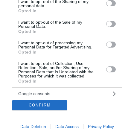
not limited to your visit or usage behaviour. You may click to
I want to opt-out of the Sharing of my
1
28.05.2024, 07:14
personal data.
grant or deny consent to Google and its third-party tags to
Η δημιουργός των κοστουμιών του «Poor Things», Χόλι
Opted In
use your data for below specified purposes in below Google
Γουάντινγκτον, έρχεται στην Αθήνα
consent section.
I want to opt-out of the Sale of my
Με αφορμή την έκθεση κοστουμιών της ταινίας που
Personal Data.
διοργανώνει το Μουσείο Μπενάκη - Πού και πότε θα
Opted In
μιλήσει
I want to opt-out of processing my
Personal Data for Targeted Advertising.
Opted In
I want to opt-out of Collection, Use,
Retention, Sale, and/or Sharing of my
Personal Data that Is Unrelated with the
Purposes for which it was collected.
Opted In
Google consents
CONFIRM
Data Deletion
Data Access
Privacy Policy