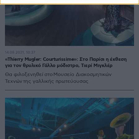
14.08.2021, 10:37
«Thierry Mugler: Courturissime»: Στο Παρίσι η έκθεση
για τον θρυλικό Γάλλο μόδιστρο, Τιερί Μιγκλέρ
Θα φιλοξενηθεί στο Μουσείο Διακοσμητικών
Τεχνών της γαλλικής πρωτεύουσας