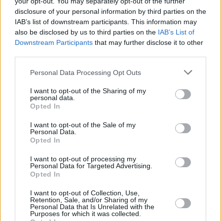
your opt-out. You may separately opt-out of the further
disclosure of your personal information by third parties on the
IAB’s list of downstream participants. This information may
also be disclosed by us to third parties on the
IAB’s List of
Downstream Participants
that may further disclose it to other
third parties.
Please note that this website/app uses one or more Google
Personal Data Processing Opt Outs
services and may gather and store information including but
24.05.2023, 10:16
not limited to your visit or usage behaviour. You may click to
I want to opt-out of the Sharing of my
Επιδημία σκοτώνει τους αχινούς στην Ερυθρά Θάλασσα
personal data.
grant or deny consent to Google and its third-party tags to
και βάζει σε κίνδυνο τα κοράλλια
Opted In
use your data for below specified purposes in below Google
Η θανάσιμη επιδημία έχει σκοτώσει ένα ολόκληρο
consent section.
I want to opt-out of the Sale of my
είδος αχινών στον κόλπο της Άκαμπα μέσα σε δύο
Personal Data.
Opted In
μήνες
I want to opt-out of processing my
Personal Data for Targeted Advertising.
Opted In
I want to opt-out of Collection, Use,
Retention, Sale, and/or Sharing of my
Personal Data that Is Unrelated with the
Purposes for which it was collected.