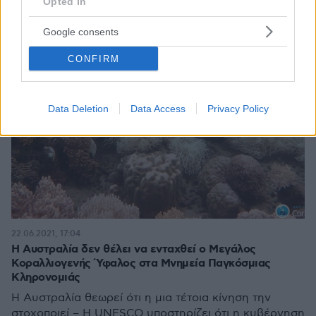
Opted In
Google consents
CONFIRM
Data Deletion
Data Access
Privacy Policy
22.06.2021, 17:04
Η Αυστραλία δεν θέλει να ενταχθεί ο Μεγάλος
Κοραλλιογενής Ύφαλος στα Μνημεία Παγκόσμιας
Κληρονομιάς
Η Αυστραλία θεωρεί ότι η μια τέτοια κίνηση την
στοχοποιεί – Η UNESCO υποστηρίζει ότι η κυβέρνηση