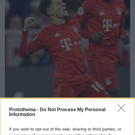
07.04.2020, 11:33
Protothema -
Do Not Process My Personal
Η Μπαρτσελόνα ζητά 90 εκατ. για τον Κοουτίνιο
Information
Οι Καταλανοί δεν υπολογίζουν τον Βραζιλιάνο μέσο,
αλλά δεν πρόκειται να τον πουλήσουν και... τζάμπα
If you wish to opt-out of the sale, sharing to third parties, or