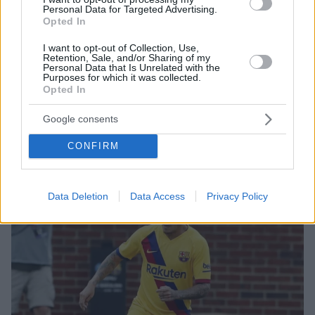
Personal Data for Targeted Advertising.
23.09.2019, 19:28
Opted In
Έγραψε ιστορία με το πρώτο του κιόλας γκολ στη
Μπάγερν ο Κoουτίνιο!
I want to opt-out of Collection, Use,
Retention, Sale, and/or Sharing of my
Με το γκολ που έβαλε με τη φανέλα της Μπάγερν
Personal Data that Is Unrelated with the
Purposes for which it was collected.
κόντρα στον Κολωνία ο Φελίπε Κοουτίνιο μπήκε σε
Opted In
ένα κλειστό «κλαμπ» εννιά μόλις παικτών που έχουν
σκοράρει και στα τέσσερα «μεγάλα» ευρωπαϊκά
Google consents
πρωταθλήματα
CONFIRM
Data Deletion
Data Access
Privacy Policy