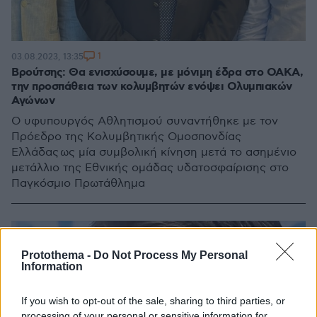
1
03.08.2023, 13:35
Βρούτσης: Θα ενισχύσουμε, με μόνιμη έδρα στο ΟΑΚΑ,
την προσπάθεια των κολυμβητών ενόψει Ολυμπιακών
Αγώνων
Ο υφυπουργός Αθλητισμού συναντήθηκε με τον
Πρόεδρο της Κολυμβητικής Ομοσπονδίας
Ελλάδας ως μία συμβολική κίνηση μετά το ασημένιο
μετάλλιο της Εθνικής ομάδας υδατοσφαίρισης στο
Παγκόσμιο Πρωτάθλημα
Protothema -
Do Not Process My Personal
Information
If you wish to opt-out of the sale, sharing to third parties, or
processing of your personal or sensitive information for