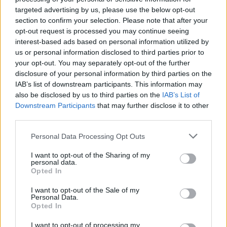
targeted advertising by us, please use the below opt-out
section to confirm your selection. Please note that after your
opt-out request is processed you may continue seeing
interest-based ads based on personal information utilized by
us or personal information disclosed to third parties prior to
your opt-out. You may separately opt-out of the further
disclosure of your personal information by third parties on the
IAB’s list of downstream participants. This information may
also be disclosed by us to third parties on the
IAB’s List of
Downstream Participants
that may further disclose it to other
third parties.
Please note that this website/app uses one or more Google
Personal Data Processing Opt Outs
services and may gather and store information including but
10
06.12.2022, 17:59
not limited to your visit or usage behaviour. You may click to
I want to opt-out of the Sharing of my
personal data.
Το ΣτΕ απέρριψε τις ενστάσεις τεσσάρων κολυμβητών -
grant or deny consent to Google and its third-party tags to
Opted In
Καμία οικονομική επιβράβευση για τις διακρίσεις τους
use your data for below specified purposes in below Google
consent section.
Επειδή τα αθλήματά που διακρίθηκαν στο παγκόσμιο
I want to opt-out of the Sale of my
Personal Data.
πρωτάθλημα δεν περιλαμβάνονται στον επίσημο
Opted In
πρόγραμμα των Ολυμπιακών Αγώνων
I want to opt-out of processing my