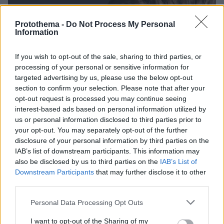
Protothema -
Do Not Process My Personal
Information
If you wish to opt-out of the sale, sharing to third parties, or
processing of your personal or sensitive information for
targeted advertising by us, please use the below opt-out
section to confirm your selection. Please note that after your
opt-out request is processed you may continue seeing
interest-based ads based on personal information utilized by
us or personal information disclosed to third parties prior to
your opt-out. You may separately opt-out of the further
disclosure of your personal information by third parties on the
IAB’s list of downstream participants. This information may
also be disclosed by us to third parties on the
IAB’s List of
Downstream Participants
that may further disclose it to other
third parties.
Please note that this website/app uses one or more Google
1
28.06.2021, 12:17
Personal Data Processing Opt Outs
Γιούαν ΜακΓκρέγκορ: Έγινε για πέμπτη φορά μπαμπάς
services and may gather and store information including but
στα 50 του χρόνια - Δείτε φωτογραφίες
not limited to your visit or usage behaviour. You may click to
I want to opt-out of the Sharing of my