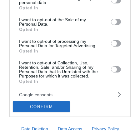
personal data.
grant or deny consent to Google and its third-party tags to
Η σύντροφός του, Μαίρη Ελίζαμπεθ Γουίνστεντ,
Opted In
use your data for below specified purposes in below Google
έφερε στον κόσμο τον πρώτο γιο του ηθοποιού
consent section.
I want to opt-out of the Sale of my
Personal Data.
Opted In
I want to opt-out of processing my
Personal Data for Targeted Advertising.
Opted In
I want to opt-out of Collection, Use,
Retention, Sale, and/or Sharing of my
Personal Data that Is Unrelated with the
Purposes for which it was collected.
Opted In
Google consents
CONFIRM
Data Deletion
Data Access
Privacy Policy