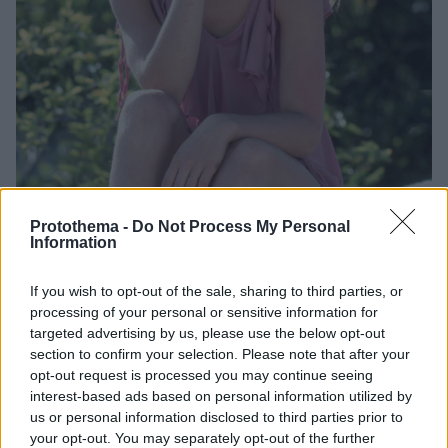
Protothema -
Do Not Process My Personal
Information
47
04.06.2026, 09:37
Ναστάζια Κίνσκι: Ο εφιάλτης που βίωσε από τον πατέρα
της και η γυμνή εμφάνιση στον κινηματογράφο στα 13
If you wish to opt-out of the sale, sharing to third parties, or
της
processing of your personal or sensitive information for
Μετά από δεκαετίες ο Βιμ Βέντερς απέσυρε το φιλμ
targeted advertising by us, please use the below opt-out
section to confirm your selection. Please note that after your
«Λάθος κίνηση» όπου η 13χρονη τότε κόρη του
opt-out request is processed you may continue seeing
Κλάους Κίνσκι εμφανιζόταν ολόγυμνη - Η ηθοποιός
interest-based ads based on personal information utilized by
είχε βιώσει κακοποιητική συμπεριφορά από μικρή
us or personal information disclosed to third parties prior to
your opt-out. You may separately opt-out of the further