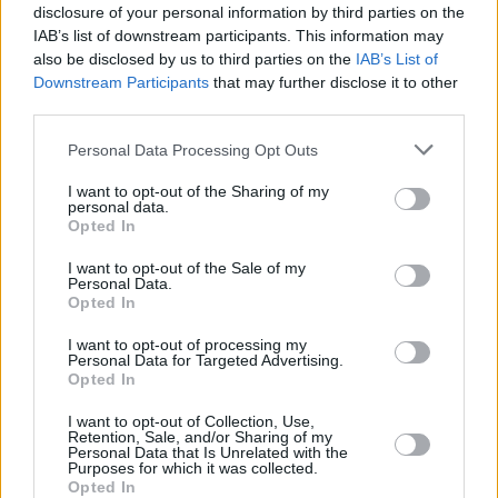
disclosure of your personal information by third parties on the
IAB’s list of downstream participants. This information may
also be disclosed by us to third parties on the
IAB’s List of
Downstream Participants
that may further disclose it to other
third parties.
Please note that this website/app uses one or more Google
Personal Data Processing Opt Outs
services and may gather and store information including but
not limited to your visit or usage behaviour. You may click to
I want to opt-out of the Sharing of my
personal data.
grant or deny consent to Google and its third-party tags to
Opted In
use your data for below specified purposes in below Google
consent section.
I want to opt-out of the Sale of my
Personal Data.
Opted In
I want to opt-out of processing my
Personal Data for Targeted Advertising.
Opted In
I want to opt-out of Collection, Use,
Retention, Sale, and/or Sharing of my
Personal Data that Is Unrelated with the
Purposes for which it was collected.
Opted In
20
23.01.2021, 12:03