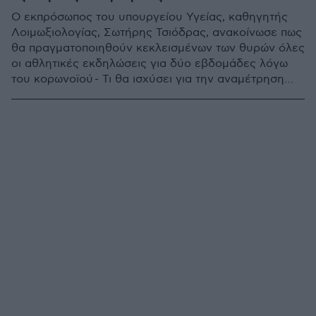
O εκπρόσωπος του υπουργείου Υγείας, καθηγητής
Λοιμωξιολογίας, Σωτήρης Τσιόδρας, ανακοίνωσε πως
θα πραγματοποιηθούν κεκλεισμένων των θυρών όλες
οι αθλητικές εκδηλώσεις για δύο εβδομάδες λόγω
του κορωνοϊού - Τι θα ισχύσει για την αναμέτρηση
του Ολυμπιακού με την Γουλβς για το Europa
League την προσεχή Πέμπτη