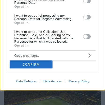
Personal Data.
Opted In
I want to opt-out of processing my
Personal Data for Targeted Advertising.
Opted In
1
20.02.2025, 17:21
Δύο αγωνιστικές κεκλεισμένων και πρόστιμο στον
I want to opt-out of Collection, Use,
Retention, Sale, and/or Sharing of my
Πανιώνιο για τα επεισόδια στη Νέα Σμύρνη - 25.000
Personal Data that Is Unrelated with the
ευρώ στην Καλαμάτα
Purposes for which it was collected.
Opted In
Το Πρωτοβάθμιο Μονομελές Πειθαρχικό Όργανο της
Superleague 2 τιμώρησε τον Πανιώνιο με δυο
Google consents
αγωνιστικές κεκλεισμένων των θυρών και χρηματικό
πρόστιμο ύψους 25.000 ευρώ.
CONFIRM
Data Deletion
Data Access
Privacy Policy