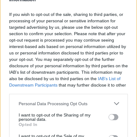
Ποινή δύο αγωνιστικών κεκλεισμένων στον ΠΑΣ
Γιάννινα από τη ΔΕΑΒ λόγω ρίψης μπουκαλιών από
If you wish to opt-out of the sale, sharing to third parties, or
processing of your personal or sensitive information for
την εξέδρα στο ντέρμπι με την ΑΕΛ
targeted advertising by us, please use the below opt-out
section to confirm your selection. Please note that after your
opt-out request is processed you may continue seeing
interest-based ads based on personal information utilized by
us or personal information disclosed to third parties prior to
your opt-out. You may separately opt-out of the further
disclosure of your personal information by third parties on the
IAB’s list of downstream participants. This information may
also be disclosed by us to third parties on the
IAB’s List of
Downstream Participants
that may further disclose it to other
third parties.
Please note that this website/app uses one or more Google
Personal Data Processing Opt Outs
services and may gather and store information including but
not limited to your visit or usage behaviour. You may click to
I want to opt-out of the Sharing of my
personal data.
grant or deny consent to Google and its third-party tags to
Opted In
use your data for below specified purposes in below Google
consent section.
I want to opt-out of the Sale of my