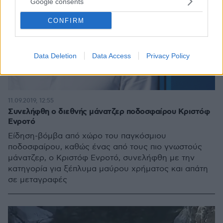
Google consents
CONFIRM
Data Deletion
Data Access
Privacy Policy
11.09.2019, 12:55
Συνελήφθη ο διεθνής μάνατζερ ποδοσφαίρου Κριστόφ
Ενροτό
Είδηση-βόμβα από χώρο του παγκόσμιου
ποδοσφαίρου, καθώς ένας από τους πιο γνωστούς
μάνατζερ, ο Κριστόφ Ενροτό, συνελήφθη με την
κατηγορία για ξέπλυμα μαύρου χρήματος και απάτη
σε μεταγραφές