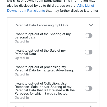
IAB’s list of downstream participants. This information may
also be disclosed by us to third parties on the
IAB’s List of
Downstream Participants
that may further disclose it to other
third parties.
26.05.2020, 08:40
Please note that this website/app uses one or more Google
Personal Data Processing Opt Outs
Μιραλάς: Θα ήθελα πολύ να γυρίσω στον Ολυμπιακό
services and may gather and store information including but
Ανοιχτό το ενδεχόμενο να επιστρέψει στον
not limited to your visit or usage behaviour. You may click to
I want to opt-out of the Sharing of my
personal data.
Ολυμπιακό άφησε ο Κέβιν Μιραλάς
grant or deny consent to Google and its third-party tags to
Opted In
use your data for below specified purposes in below Google
consent section.
I want to opt-out of the Sale of my
Personal Data.
Opted In
I want to opt-out of processing my
Personal Data for Targeted Advertising.
Opted In
I want to opt-out of Collection, Use,
Retention, Sale, and/or Sharing of my
Personal Data that Is Unrelated with the
Purposes for which it was collected.
Opted In